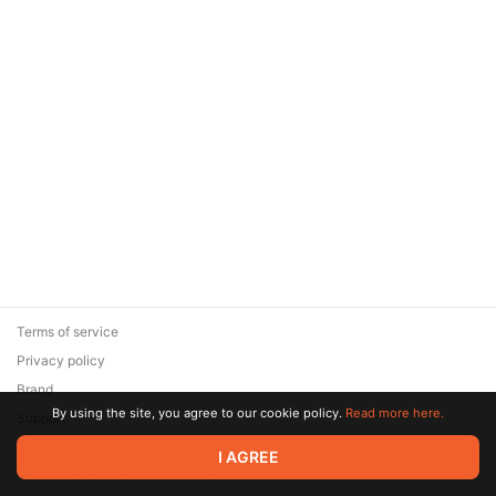
Terms of service
Privacy policy
Brand
By using the site, you agree to our cookie policy.
Read more here.
Support
© 2026 Zaya Solutions Limited. All rights reserved. All trademarks
I AGREE
are the property of their respective owners.