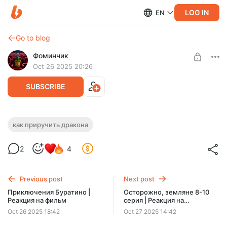
LOG IN
EN
Go to blog
Фоминчик
Oct 26 2025 20:26
SUBSCRIBE
Как приручить дракона: 3
как приручить дракона
короткометражки | Реакция на
Level required:
2
4
мультфильмы
База
КПД в деле
UNLOCK POST
Previous post
Next post
$1.94
$1.55 per month
Приключения Буратино |
Осторожно, земляне 8-10
-
20
%
Реакция на фильм
серия | Реакция на
Discount applies to the first month only.
мультсериал
Oct 26 2025 18:42
Oct 27 2025 14:42