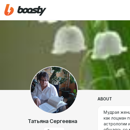
ABOUT
Мудрая женщ
как лоцман 
Татьяна Сергеевна
астрологии 
общаясь со 