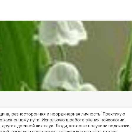
ина, разносторонняя и неординарная личность. Практикую
по жизненному пути. Использую в работе знания психологии,
и других древнейших наук. Люди, которые получили подсказки,
мной, изменили свою жизнь к лучшему и считают, что им