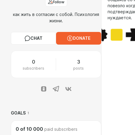
Follow
повезло когд
подтверждаю
как жить в согласии с собой. Психология
нуждается.
жизни.
CHAT
DONATE
0
3
subscribers
posts
GOALS
1
0
of
10 000
paid subscribers