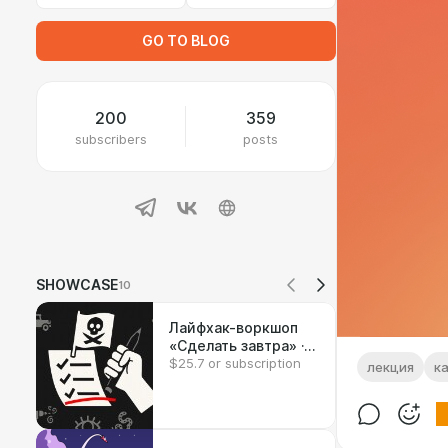
GO TO BLOG
200
359
subscribers
posts
SHOWCASE
10
Лайфхак-воркшоп
«Сделать завтра» ·
$25.7 or subscription
17 и 24 января 2026
лекция
к