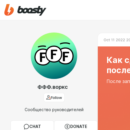
Oct 11 2022 2
Как с
после
После зап
ФФФ.воркс
Follow
Сообщество руководителей
CHAT
DONATE