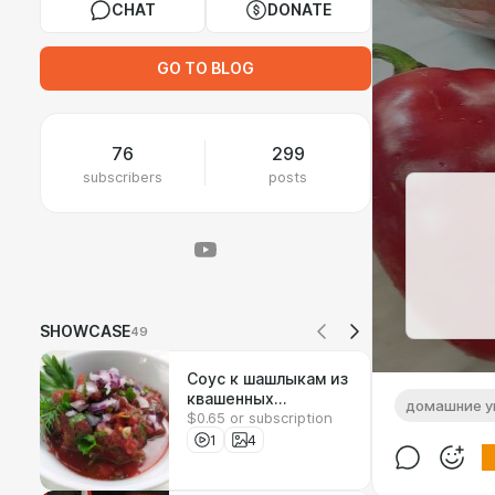
CHAT
DONATE
GO TO BLOG
76
299
subscribers
posts
SHOWCASE
49
Соус к шашлыкам из
квашенных
домашние у
$0.65 or subscription
помидоров
1
4