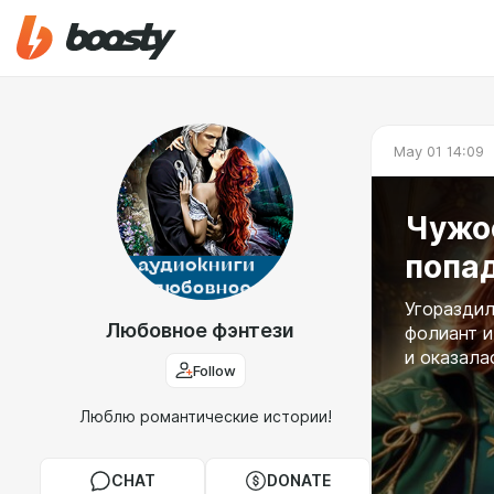
May 01 14:09
Чужо
попа
Угораздил
Любовное фэнтези
фолиант и
и оказала
Follow
Люблю романтические истории!
CHAT
DONATE