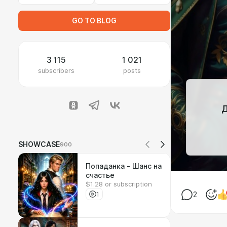
GO TO BLOG
3 115
1 021
subscribers
posts
Д
SHOWCASE
900
Попаданка - Шанс на
счастье
$1.28 or subscription
1
2