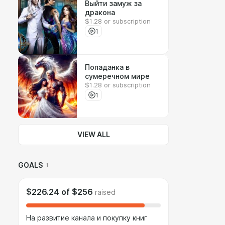
Выйти замуж за
дракона
$1.28 or subscription
1
Попаданка в
сумеречном мире
$1.28 or subscription
1
VIEW ALL
GOALS
1
$226.24
of
$256
raised
На развитие канала и покупку книг