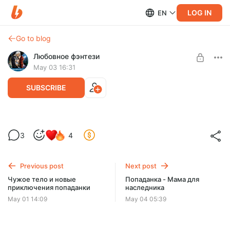
LOG IN
EN
Go to blog
Любовное фэнтези
May 03 16:31
SUBSCRIBE
Отбор невест для дракона
3
4
Level required:
Нарршари – высшие парящие. Они наш закон. Нарршари
Доступ ко всем книгам аудиобиблиотеки
подчиняют одним взглядом. Мой мир принадлежит им.
Оскорбить нарршари – подписать себе...
Previous post
Next post
UNLOCK FOR FREE
Чужое тело и новые
Попаданка - Мама для
приключения попаданки
наследника
2 days free, then $6.5 per month
May 01 14:09
May 04 05:39