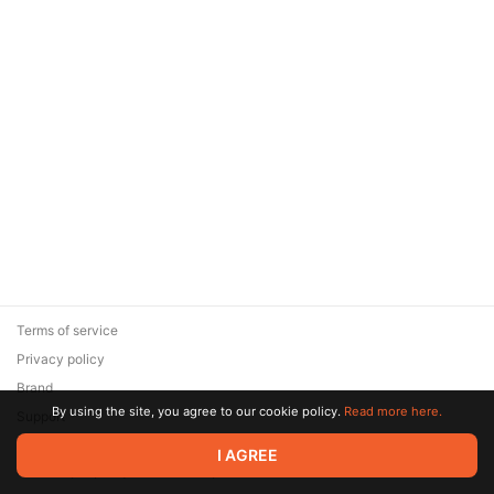
Terms of service
Privacy policy
Brand
By using the site, you agree to our cookie policy.
Read more here.
Support
© 2026 Zaya Solutions Limited. All rights reserved. All trademarks
I AGREE
are the property of their respective owners.