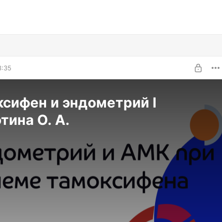
8:35
сифен и эндометрий l
тина О. А.