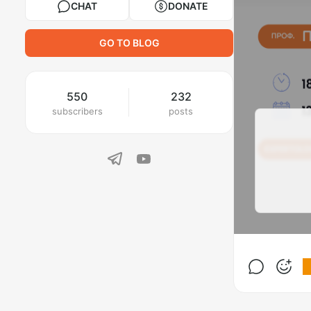
CHAT
DONATE
GO TO BLOG
550
232
subscribers
posts