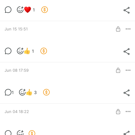
1
Jun 15 15:51
РШМ и гормональная контрацепция
1
Level required:
Плюс
Jun 08 17:59
SUBSCRIBE
Схемы приема МГТ
1
3
Level required:
Плюс
Jun 04 18:22
SUBSCRIBE
PCOS и PMOS