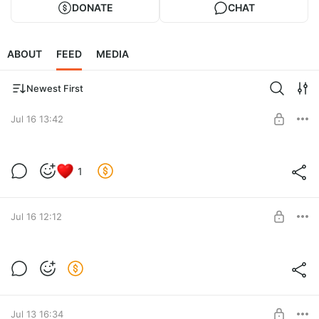
DONATE
CHAT
ABOUT
FEED
MEDIA
Newest First
Jul 16 13:42
Клинический случай: на приеме
1
пациентка 1 год после менопаузы l
Экспертология Плюс
Level required:
Плюс
Jul 16 12:12
SUBSCRIBE
Клинический случай: на приеме
пациентка 1 год после менопаузы
Level required:
Плюс
SUBSCRIBE
Jul 13 16:34