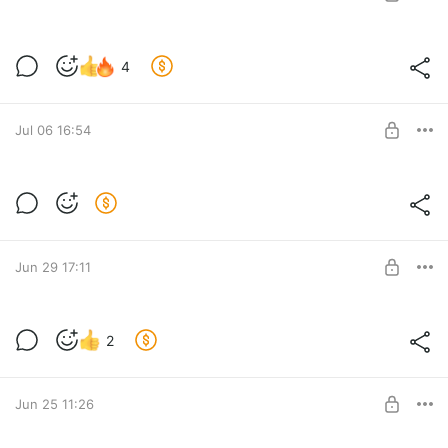
Экстренная контрацепция l Пустотина
4
О. А.
Level required:
Плюс
Jul 06 16:54
SUBSCRIBE
Разбор клинических случаев: пери- и
постменопауза l Пустотина О. А.
Level required:
Плюс
Jun 29 17:11
SUBSCRIBE
Длительность приема МГТ l Пустотина
2
О. А.
Level required:
Плюс
Jun 25 11:26
SUBSCRIBE