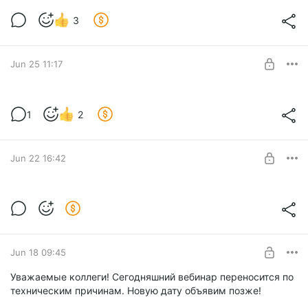
Экспертология Плюс l МГТ после 60 лет.
3
Мнение экспертов
Level required:
Плюс
SUBSCRIBE
Jun 25 11:17
1
2
Level required:
Плюс
Jun 22 16:42
SUBSCRIBE
Эндометриоз и центральная
сенситизация
Level required:
Плюс
Jun 18 09:45
SUBSCRIBE
Уважаемые коллеги! Сегодняшний вебинар переносится по
техническим причинам. Новую дату объявим позже!