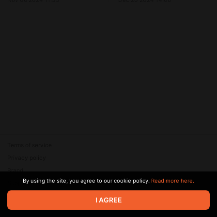
Terms of service
Privacy policy
Brand
By using the site, you agree to our cookie policy.
Read more here.
Support
© 2026 Zaya Solutions Limited. All rights reserved. All trademarks
I AGREE
are the property of their respective owners.