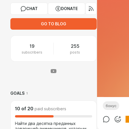
CHAT
DONATE
GO TO BLOG
19
255
subscribers
posts
GOALS
1
бонус
10
of
20
paid subscribers
Найти два десятка преданных
товарищей-анимешников, которым