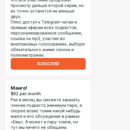
что все участники продолжат
просмотр дальше второй серии, но
их точно останется не меньше
двух.
Плюс доступ к Telegram-чатам и
прямым эфирам всех подкастов,
персонализированное сообщение,
ссылка на mp3, участие во
внеплановых голосованиях, выборе
обязательного аниме сезона и
полнометражек.
SUBSCRIBE
Манго!
$62 per month
Раз в месяц вы сможете заказать
членам подкаста (минимум паре, а
скорее всем) томик какой-нибудь
манги и его обсуждение в рамках
«Евы». А может и пару томов, но
тут мы ничего не обещаем.