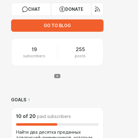
CHAT
DONATE
GO TO BLOG
19
255
subscribers
posts
GOALS
1
10
of
20
paid subscribers
Найти два десятка преданных
товарищей-анимешников, которым