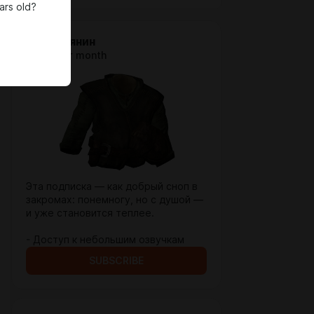
ars old?
Крестьянин
$2.56 per month
Эта подписка — как добрый сноп в
закромах: понемногу, но с душой —
и уже становится теплее.
- Доступ к небольшим озвучкам
SUBSCRIBE