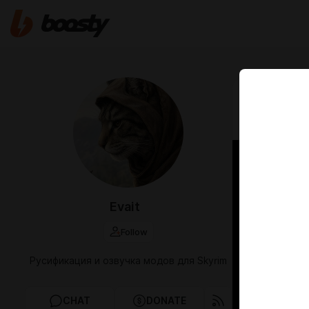
Jan 26 2025 1
Демонс
Evait
Follow
Русификация и озвучка модов для Skyrim
CHAT
DONATE