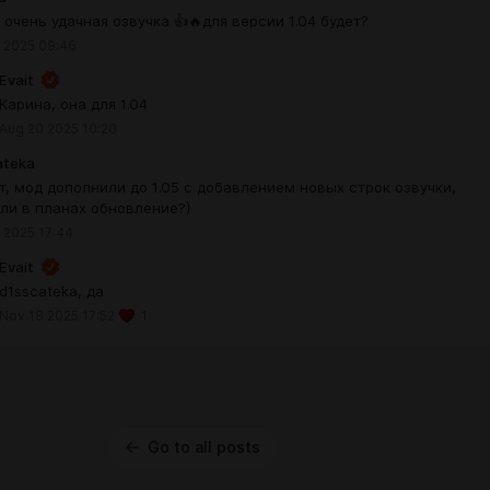
 очень удачная озвучка 👍🔥для версии 1.04 будет?
 2025 09:46
Evait
Карина, она для 1.04
Aug 20 2025 10:20
ateka
т, мод дополнили до 1.05 с добавлением новых строк озвучки,
 ли в планах обновление?)
 2025 17:44
Evait
d1sscateka, да
Nov 18 2025 17:52
1
Go to all posts