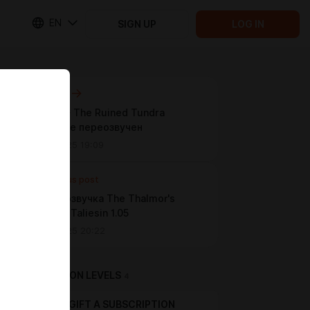
EN
SIGN UP
LOG IN
Next post
Environs - The Ruined Tundra
Farmhouse переозвучен
Jan 26 2025 19:09
Previous post
Русская озвучка The Thalmor's
Shadow - Taliesin 1.05
Jan 25 2025 20:22
SUBSCRIPTION LEVELS
4
GIFT A SUBSCRIPTION