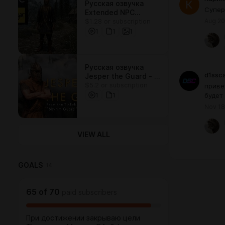
Русская озвучка
Супер
Extended NPC
Aug 20
$1.28 or subscription
Dialogue - Talsgar
1
1
1
Русская озвучка
d1ssc
Jesper the Guard - A
$5.2 or subscription
Custom Voiced
приве
Follower v0.4.2
1
1
будет
Nov 18
VIEW ALL
GOALS
14
65
of
70
paid subscribers
При достижении закрываю цели