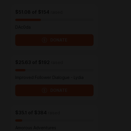
$51.08
of
$154
raised
DAc0da
DONATE
$25.63
of
$192
raised
Improved Follower Dialogue - Lydia
DONATE
$35.1
of
$384
raised
Amorous Adventures