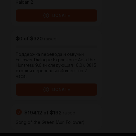
Kaidan 2
DONATE
$0
of
$320
raised
Поддержка перевода и озвучки
Follower Dialogue Expansion - Aela the
Huntress 9.0 (и следующая 10.0). 3815
строк и персональный квест на 2
часа.
DONATE
$194.12
of
$192
raised
Song of the Green (Auri Follower)