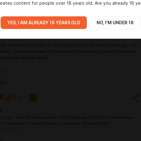
eates content for people over 18 years old. Are you already 18 ye
YES, I AM ALREADY 18 YEARS OLD
NO, I'M UNDER 18
лнена голосом Астариона из Baldur's Gate 3.
ая тяжелая озвучка, но благодаря ей я пришел к выводу, что
ивать оригинальными голосами (в основном для копирования
онаций во время битв).
учку
ия
13
a
го дня, там обнова вышла. Некоторые диалоги были изменены.
 понравилась Ваша озвучка, надеюсь обнова будет)
 2025 10:42
а