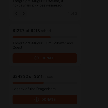
Thogra gra-Mugur и DAc0da, и
приступаю к их озвучиванию.
1
of
2
$127.7
of
$218
raised
Thogra gra-Mugur - Orc Follower and
Quest
DONATE
$243.32
of
$511
raised
Legacy of the Dragonborn.
DONATE