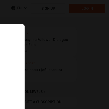
EN
SIGN UP
LOG IN
Next post
Русская озвучка Follower Dialogue
Expansion - Eola
Apr 21 13:34
Previous post
Ближайшие планы (обновлено)
Apr 12 20:36
SUBSCRIPTION LEVELS
4
GIFT A SUBSCRIPTION