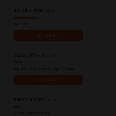
$51.49
of
$155
raised
DAc0da
DONATE
$25.83
of
$194
raised
Improved Follower Dialogue - Lydia
DONATE
$35.37
of
$387
raised
Amorous Adventures