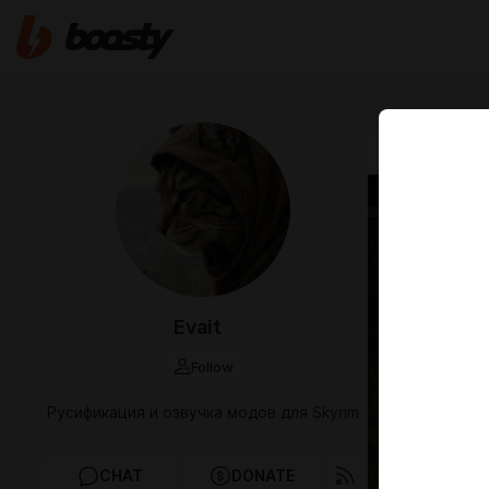
Apr 15 16:20
Русск
- Que
Мод расши
Evait
игроку вы
ответстве
Follow
Русификация и озвучка модов для Skyrim
CHAT
DONATE