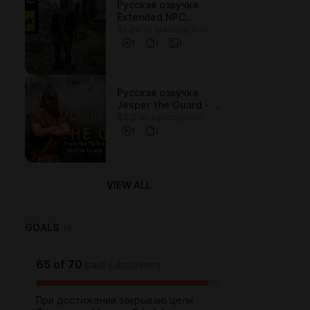
Русская озвучка
Extended NPC
$1.29 or subscription
Dialogue - Talsgar
1
1
1
Русская озвучка
Jesper the Guard - A
$5.2 or subscription
Custom Voiced
Follower v0.4.2
1
1
VIEW ALL
GOALS
14
65
of
70
paid subscribers
При достижении закрываю цели