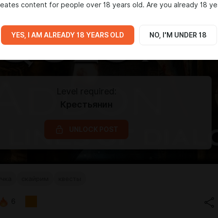
eates content for people over 18 years old. Are you already 18 ye
YES, I AM ALREADY 18 YEARS OLD
NO, I'M UNDER 18
Level required:
Крестьянин
UNLOCK POST
учка
скайрим
квесты
6