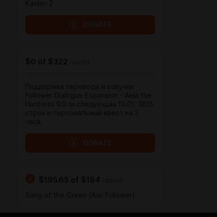
Kaidan 2
DONATE
$0
of
$322
raised
Поддержка перевода и озвучки
Follower Dialogue Expansion - Aela the
Huntress 9.0 (и следующая 10.0). 3815
строк и персональный квест на 2
часа.
DONATE
$195.65
of
$194
raised
Song of the Green (Auri Follower)