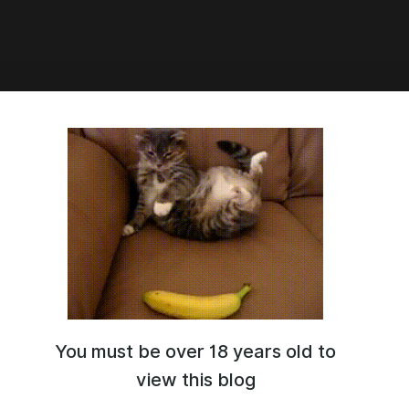
ая озвучка The Taste of Death
st Addon v4b
ряет ванильный квест «Вкус смерти», позволяя
следить культ Намиры и призвать его членов к
нности.
You must be over 18 years old to
view this blog