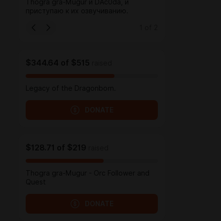
Thogra gra-Mugur и DAc0da, и
приступаю к их озвучиванию.
1
of
2
$344.64
of
$515
raised
Legacy of the Dragonborn.
DONATE
$128.71
of
$219
raised
Thogra gra-Mugur - Orc Follower and
Quest
DONATE