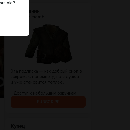
ars old?
Крестьянин
$2.58 per month
Эта подписка — как добрый сноп в
закромах: понемногу, но с душой —
и уже становится теплее.
- Доступ к небольшим озвучкам
SUBSCRIBE
Купец