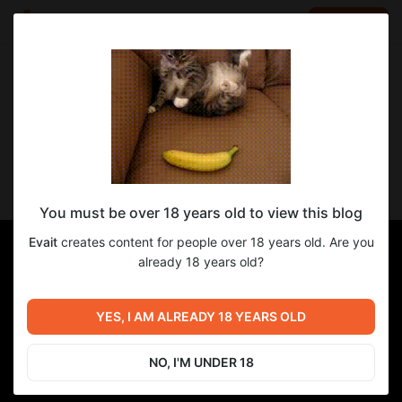
LOG IN
EN
Go to blog
Evait
Aug 02 2024 18:13
SUBSCRIBE
Демонстрация новой озвучки Талисина
You must be over 18 years old to view this blog
Evait
creates content for people over 18 years old. Are you
already 18 years old?
YES, I AM ALREADY 18 YEARS OLD
NO, I'M UNDER 18