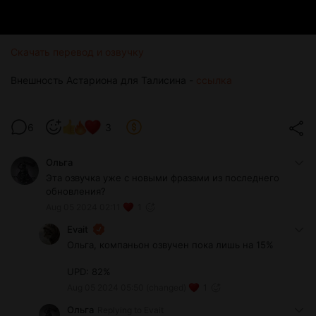
Скачать перевод и озвучку
Внешность Астариона для Талисина -
ссылка
6
3
Ольга
Эта озвучка уже с новыми фразами из последнего
обновления?
Aug 05 2024 02:11
1
Evait
Ольга, компаньон озвучен пока лишь на 15%
UPD: 82%
Aug 05 2024 05:50
(changed)
1
Ольга
Replying to
Evait