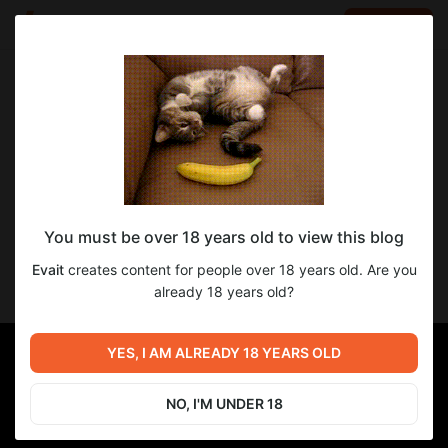
LOG IN
EN
Go to blog
Evait
Dec 14 2024 12:23
SUBSCRIBE
Русская озвучка Follower Dialogue
You must be over 18 years old to view this blog
Expansion - Aela the Huntress (551
реплика с версии 3.0.2)
Evait
creates content for people over 18 years old. Are you
already 18 years old?
Оригинал мода
YES, I AM ALREADY 18 YEARS OLD
NO, I'M UNDER 18