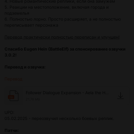
4. Новые романтические реплики, если она замужем
5. Реакции на местоположение, включая города и
подземелья
6. Полностью лорно. Просто расширяет, а не полностью
переписывает персонажа
Перевод практически полностью переписан и улучшен!
Спасибо Eugen Hein {BattleElf} за спонсирование озвучки
3.0.2!
Перевод и озвучка:
Перевод
Follower Dialogue Expansion - Aela the Huntress - Russian voice.zip
zip
21.76 Mb
UPD:
05.02.2025 - переозвучил несколько боевых реплик.
Патчи: