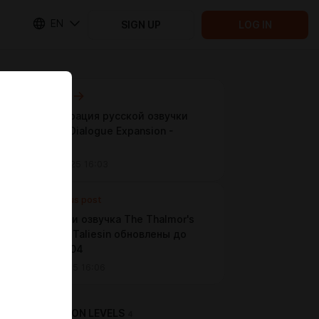
EN
SIGN UP
LOG IN
Next post
Демонстрация русской озвучки
Follower Dialogue Expansion -
Faendal
May 07 2025 16:03
Previous post
Перевод и озвучка The Thalmor's
Shadow - Taliesin обновлены до
версии 1.04
Apr 27 2025 16:06
SUBSCRIPTION LEVELS
4