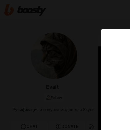
May 07 2025 1
Русск
Expan
Evait
Follow
Русификация и озвучка модов для Skyrim
CHAT
DONATE