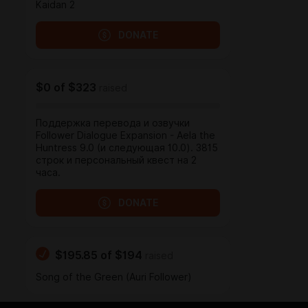
Kaidan 2
DONATE
$0
of
$323
raised
Поддержка перевода и озвучки
Follower Dialogue Expansion - Aela the
Huntress 9.0 (и следующая 10.0). 3815
строк и персональный квест на 2
часа.
DONATE
$195.85
of
$194
raised
Song of the Green (Auri Follower)