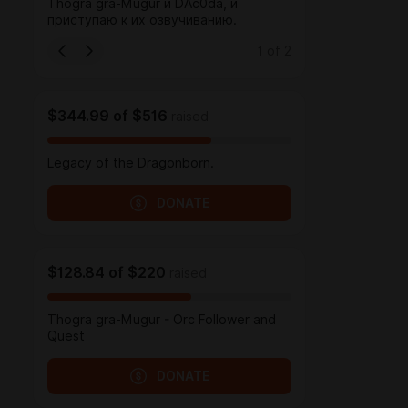
Thogra gra-Mugur и DAc0da, и
приступаю к их озвучиванию.
1
of
2
$344.99
of
$516
raised
Legacy of the Dragonborn.
DONATE
$128.84
of
$220
raised
Thogra gra-Mugur - Orc Follower and
Quest
DONATE