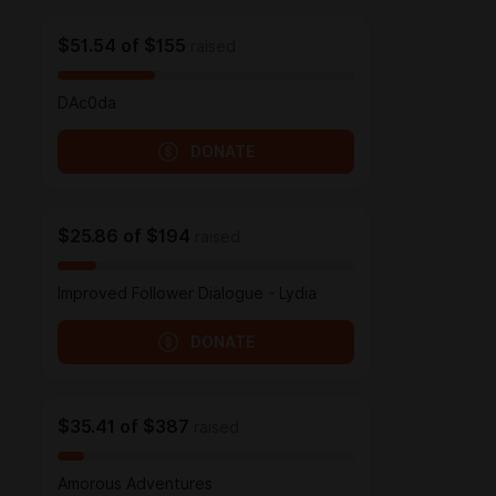
$51.54
of
$155
raised
DAc0da
DONATE
$25.86
of
$194
raised
Improved Follower Dialogue - Lydia
DONATE
$35.41
of
$387
raised
Amorous Adventures