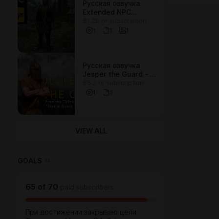
Русская озвучка
Extended NPC
$1.29 or subscription
Dialogue - Talsgar
1
1
1
Русская озвучка
Jesper the Guard - A
$5.2 or subscription
Custom Voiced
Follower v0.4.2
1
1
VIEW ALL
GOALS
14
65
of
70
paid subscribers
При достижении закрываю цели