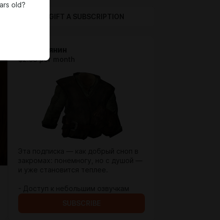
ars old?
GIFT A SUBSCRIPTION
Крестьянин
$2.58 per month
Эта подписка — как добрый сноп в
закромах: понемногу, но с душой —
и уже становится теплее.
- Доступ к небольшим озвучкам
SUBSCRIBE