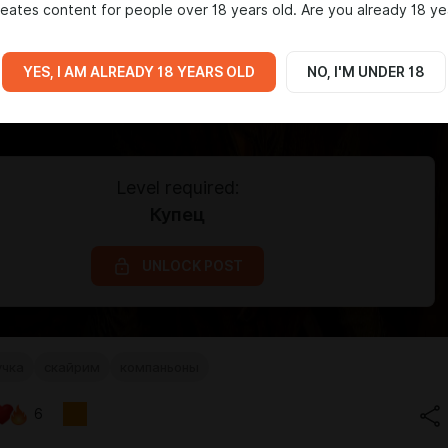
eates content for people over 18 years old. Are you already 18 ye
YES, I AM ALREADY 18 YEARS OLD
NO, I'M UNDER 18
Level required:
Купец
UNLOCK POST
учка
скайрим
компаньоны
6