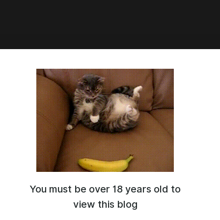
5:34
ая озвучка Follower Dialogue
sion - Faendal
You must be over 18 years old to
view this blog