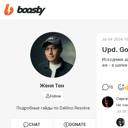
Jul 04 2024 10
Upd. Go
Исходники 
же - в шапке
Женя Тен
16
Follow
Серге
Не смо
Подробные гайды по DaVinci Resolve
Jul 28
CHAT
DONATE