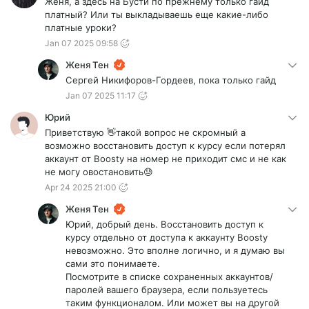
Женя, а здесь на Бусти по прежнему только гайд
платный? Или ты выкладываешь еще какие-либо
платные уроки?
Jan 07 2025 09:58
Женя Тен
Сергей Никифоров-Гордеев, пока только гайд
Jan 07 2025 11:17
Юрий
Приветствую 👋такой вопрос не скромный а
возможно восстановить доступ к курсу если потерял
аккаунт от Boosty на номер не приходит смс и не как
не могу овостановить😓
Apr 24 2025 21:00
Женя Тен
Юрий, добрый день. Восстановить доступ к
курсу отдельно от доступа к аккаунту Boosty
невозможно. Это вполне логично, и я думаю вы
сами это понимаете.
Посмотрите в списке сохраненных аккаунтов/
паролей вашего браузера, если пользуетесь
таким функционалом. Или может вы на другой