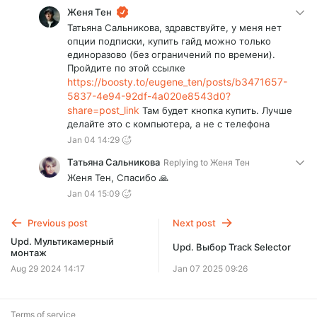
Женя Тен
Татьяна Сальникова, здравствуйте, у меня нет
опции подписки, купить гайд можно только
единоразово (без ограничений по времени).
Пройдите по этой ссылке
https://boosty.to/eugene_ten/posts/b3471657-
5837-4e94-92df-4a020e8543d0?
share=post_link
Там будет кнопка купить. Лучше
делайте это с компьютера, а не с телефона
Jan 04 14:29
Татьяна Сальникова
Replying to
Женя Тен
Женя Тен, Спасибо 🙏
Jan 04 15:09
Previous post
Next post
Upd. Мультикамерный
Upd. Выбор Track Selector
монтаж
Aug 29 2024 14:17
Jan 07 2025 09:26
Terms of service