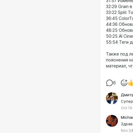
31:57 Измен
32:29 Grain 
33:22 Split T
36:45 ColorTo
44:36 Обнов
48:25 Обновл
50:25 AI Cine
55:54 Теги 
Также под л
пояснения н
материал, ч
6
Дмит
Супер
Oct 19
Michae
Здрав
Nov 24