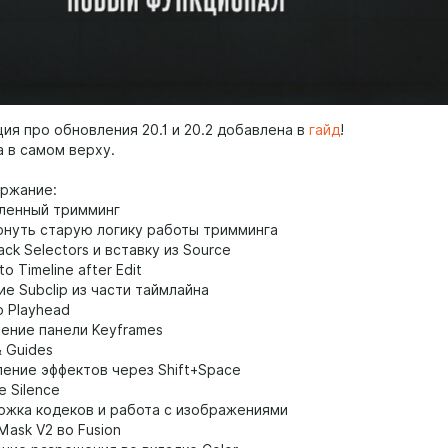
ия про обновления 20.1 и 20.2 добавлена в
гайд
!
 в самом верху.
ржание:
ленный тримминг
ернуть старую логику работы тримминга
ack Selectors и вставку из Source
to Timeline after Edit
ие Subclip из части таймлайна
o Playhead
ление панели Keyframes
& Guides
ление эффектов через Shift+Space
 Silence
ржка кодеков и работа с изображениями
Mask V2 во Fusion