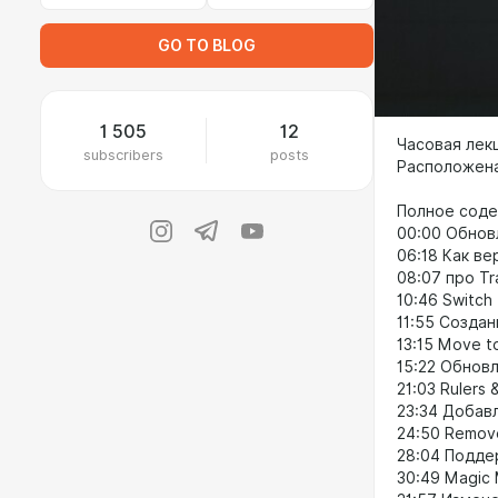
GO TO BLOG
1 505
12
Часовая лекц
subscribers
posts
Расположена
Полное соде
00:00 Обнов
06:18 Как в
08:07 про Tr
10:46 Switch 
11:55 Создан
13:15 Move t
15:22 Обнов
21:03 Rulers 
23:34 Добав
24:50 Remove
28:04 Подде
30:49 Magic 