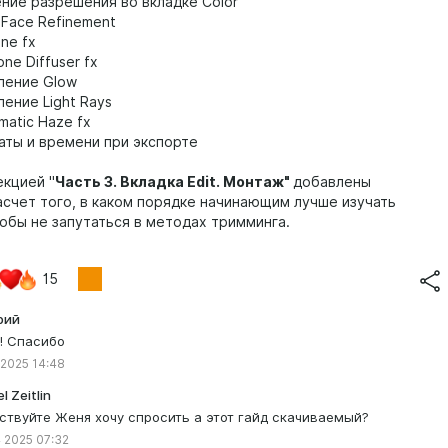
ение разрешения во вкладке Color
в Face Refinement
one fx
ne Diffuser fx
ление Glow
ение Light Rays
matic Haze fx
даты и времени при экспорте
екцией "
Часть 3. Вкладка Edit. Монтаж"
добавлены
асчет того, в каком порядке начинающим лучше изучать
тобы не запутаться в методах тримминга.
15
рий
! Спасибо
 2025 14:48
l Zeitlin
ствуйте Женя хочу спросить а этот гайд скачиваемый?
 2025 07:32