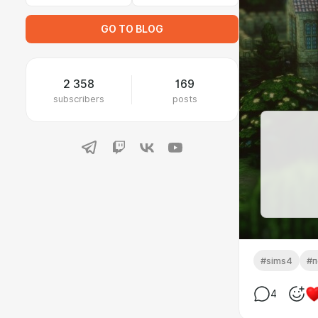
GO TO BLOG
2 358
169
subscribers
posts
#sims4
#п
4