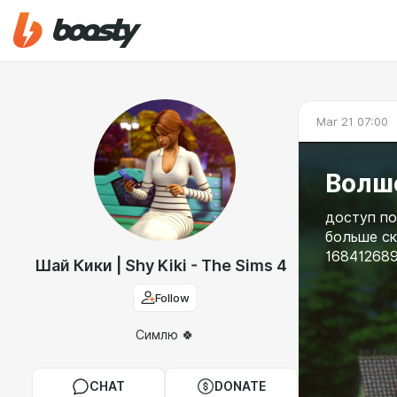
Mar 21 07:00
Волш
доступ по
больше ск
168412689
Шай Кики | Shy Kiki - The Sims 4
Follow
Симлю 🍀
CHAT
DONATE