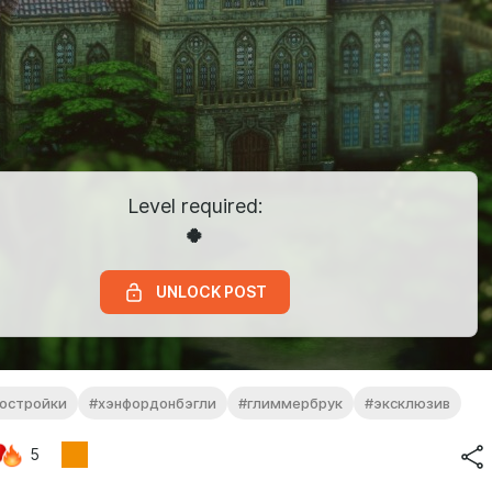
Level required:
🍀
UNLOCK POST
остройки
#хэнфордонбэгли
#глиммербрук
#эксклюзив
5