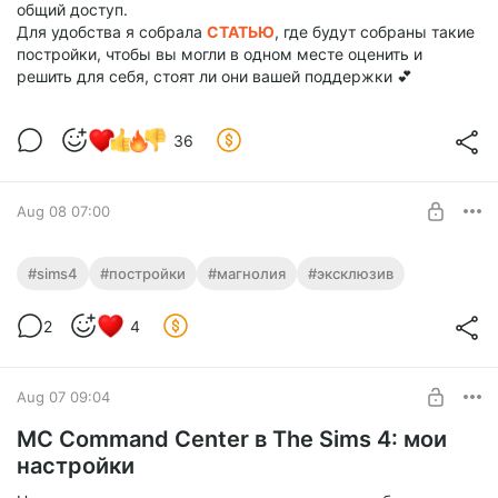
общий доступ.
Для удобства я собрала
СТАТЬЮ
, где будут собраны такие
постройки, чтобы вы могли в одном месте оценить и
решить для себя, стоят ли они вашей поддержки 💕
36
Aug 08 07:00
Бизнес-район Рейд 💰
#sims4
#постройки
#магнолия
#эксклюзив
доступ по подписке, эксклюзив, не выйдет в общий доступ,
Level required:
больше скринов можно посмотреть здесь https://vk.ru/wall-
2
4
🍀
168412689_1779
UNLOCK POST
Aug 07 09:04
MC Command Center в The Sims 4: мои
настройки