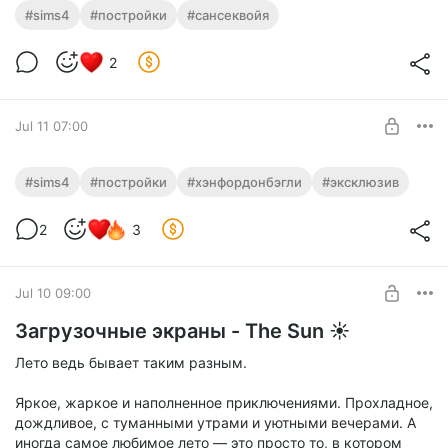
Пустой династийный дом 🏡
#sims4
#постройки
#сансеквойя
общий доступ 18.08.2026, больше скринов можно
Level required:
посмотреть здесь https://vk.com/wall-168412689_1460
2
🍀
UNLOCK POST
Jul 11 07:00
Объятия гнома, или Хогсмид 💫
#sims4
#постройки
#хэнфордонбэгли
#эксклюзив
(доступ по подписке, эксклюзив, не выйдет в общий
Level required:
доступ, больше скринов можно посмотреть здесь
2
3
🍀
https://vk.com/wall-168412689_1705)
UNLOCK POST
Jul 10 09:00
Загрузочные экраны - The Sun ☀️
Лето ведь бывает таким разным.
Яркое, жаркое и наполненное приключениями. Прохладное,
дождливое, с туманными утрами и уютными вечерами. А
иногда самое любимое лето — это просто то, в котором