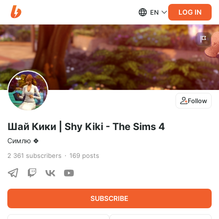
LOG IN
EN
Follow
Шай Кики | Shy Kiki - The Sims 4
Симлю 🍀
2 361
subscribers
169
posts
SUBSCRIBE