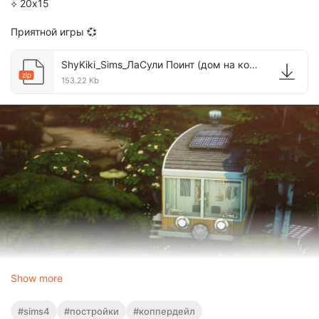
⟡ 20х15
Приятной игры 💞
ShyKiki_Sims_ЛаСули Поинт (дом на колёсах).zip
zip
153.22 Kb
Show more
#sims4
#постройки
#коппердейл