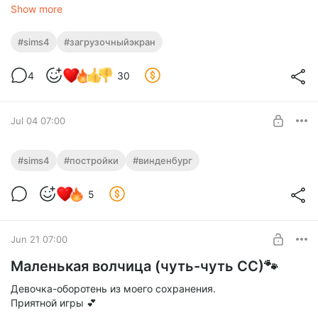
Show more
#sims4
#загрузочныйэкран
4
30
Jul 04 07:00
The Sun - LS_ShyKiki.zip
Кафе/спа или помещение для бизнеса 🍪
#sims4
#постройки
#винденбург
zip
101.16 Mb
общий доступ 04.08.2026, больше скринов можно
Level required:
посмотреть здесь
5
🍀
UNLOCK POST
Jun 21 07:00
Маленькая волчица (чуть-чуть СС)🐾
Девочка-оборотень из моего сохранения.
Приятной игры 💕