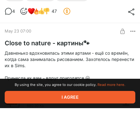
4
47
May 23 07:00
Close to nature - картины🐾
Давненько вдохновилась этими артами - ещё со времён,
когда сама занималась рисованием. Захотелось перенести
их в Sims.
Принесла их вам - вдруг пригодятся 🤗
By using the site, you agree to our cookie policy.
Read more here.
I AGREE
ShyKiki - Close to nature.package
package
680.30 Kb