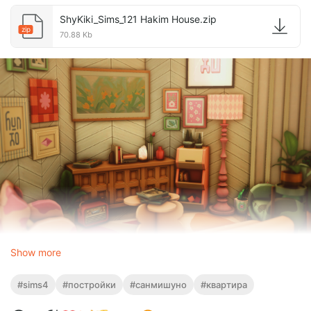
ShyKiki_Sims_121 Hakim House.zip
zip
70.88 Kb
Show more
#sims4
#постройки
#санмишуно
#квартира