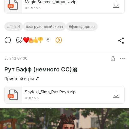
Magic Summer_экраны.zip
zip
103.97 Mb
#sims4
#загрузочныйэкран
#фоныдерево
15
Jun 13 07:00
Рут Бафф (немного СС)🎀
Приятной игры 💕
ShyKiki_Sims_Рут Роув.zip
zip
10.87 Mb