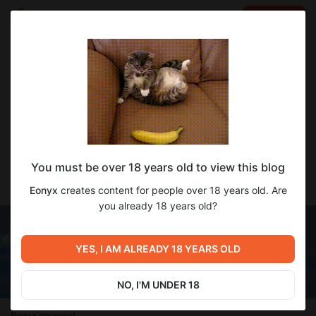
LOG IN
EN
Go to blog
Eonyx
Dec 08 2025 17:03
SUBSCRIBE
Отчёт о переводе на 08.12.2025
You must be over 18 years old to view this blog
Degrees of Lewdity [v0.5.6.10]
Eonyx
creates content for people over 18 years old. Are
you already 18 years old?
YES, I AM ALREADY 18 YEARS OLD
NO, I'M UNDER 18
Всем привет!