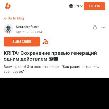
LOG IN
EN
Go to blog
Neurocraft.Art
Apr 21 2025 08:41
SUBSCRIBE
KRITA: Сохранение превью генераций
одним действием 🖼️🟩
Всем привет! Это ответ на вопрос "Как разом сохранить
все превью"