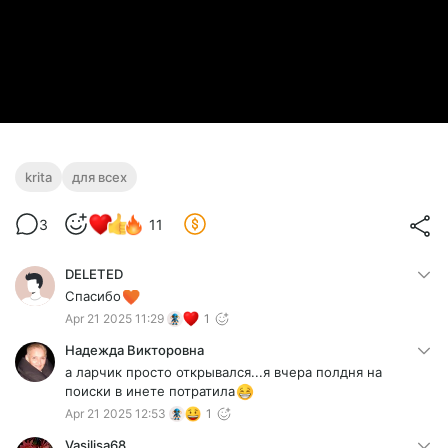
krita
для всех
3
11
DELETED
Спасибо
Apr 21 2025 11:29
1
Надежда Викторовна
а ларчик просто открывался...я вчера полдня на
поиски в инете потратила
Apr 21 2025 12:53
1
Vasilisa68