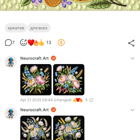
креатив
для всех
7
13
Neurocraft.Art
Apr 21 2025 08:44
(changed)
5
Neurocraft.Art