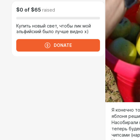
$0
of
$65
raised
Купить новый свет, чтобы лик мой
эльфийский было лучше видно х)
DONATE
Я конечно т
яблоня решил
Насобирали в
теперь будем
чипсами (на