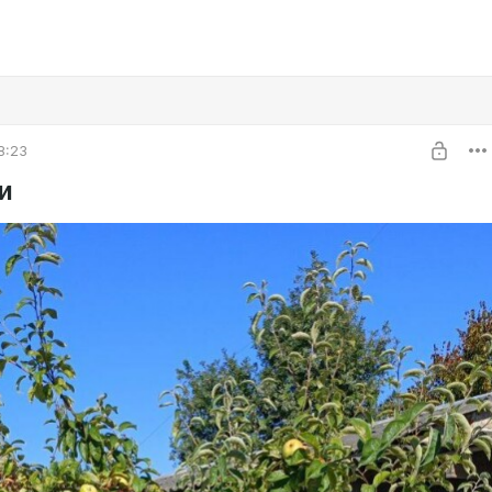
8:23
и