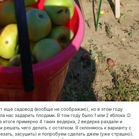
от еще садовод (вообще не соображаю), но в этом году
а нас задарить плодами. В том году было 1 или 2 яблока :D
 итоге примерно 4 таких ведерка, 2 ведерка раздали и
 решать чего делать с остатком. Я склоняюсь к варианту с
резать, засушить) и попробуем сделать джем (уже страшно).