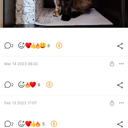
2
6
Mar 14 2023 06:02
Ого
2
6
Level required:
Почетный Воин
Feb 13 2023 17:07
SUBSCRIBE
Суперкошка-пледоед!
2
5