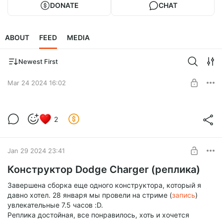
DONATE
CHAT
ABOUT
FEED
MEDIA
Newest First
Mar 24 2024 16:02
Вот так один раз прочитаешь ник
2
неправильно, а потом страсть, переезд,
Level required:
свадьба :D
Почетный Воин
SUBSCRIBE
Jan 29 2024 23:41
Конструктор Dodge Charger (реплика)
Завершена сборка еще одного конструктора, который я
давно хотел. 28 января мы провели на стриме (
запись
)
увлекательные 7.5 часов :D.
Реплика достойная, все понравилось, хоть и хочется