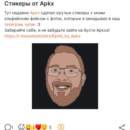
Стикеры от Apkx
Тут недавно
Аркх
сделал крутые стикеры с моим
эльфийским фейсом с фоток, которые я закидывал в наш
телеграм чатик
:3
Забирайте себе, и не забудьте зайти на бусти Аркха!
https://t.me/addstickers/ElphX_by_Apkx
1
5