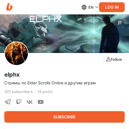
LOG IN
EN
Follow
elphx
Стримы по Elder Scrolls Online и другим играм
301
subscribers
19
posts
SUBSCRIBE