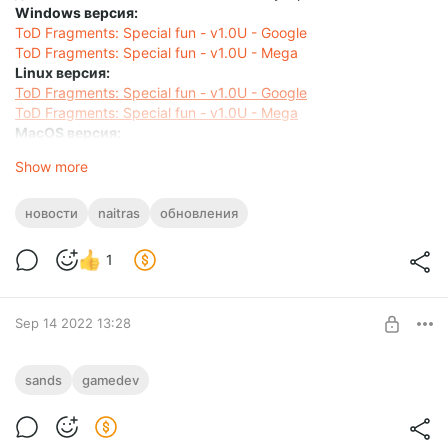
Windows версия:
ToD Fragments: Special fun - v1.0U - Google
ToD Fragments: Special fun - v1.0U - Mega
Linux версия:
ToD Fragments: Special fun - v1.0U - Google
ToD Fragments: Special fun - v1.0U - Mega
MacOS версия:
ToD Fragments: Special fun - v1.0U - Google
Show more
новости
naitras
обновления
1
Sep 14 2022 13:28
Первый взгляд на процесс создания
sands
gamedev
локации Slaves of the Sands.
Level required:
Всем привет! Решили поделиться парой кадров. Это пока
Elanter