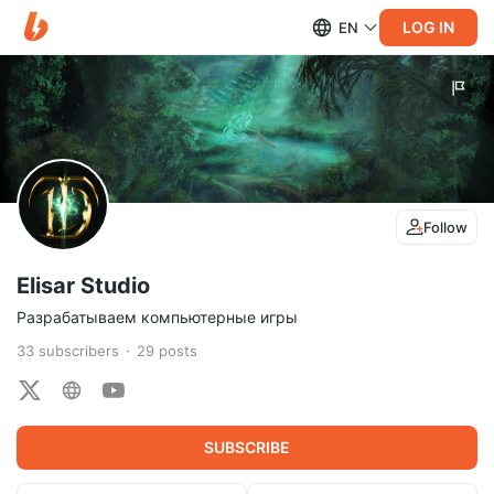
LOG IN
EN
Follow
Elisar Studio
Разрабатываем компьютерные игры
33
subscribers
29
posts
SUBSCRIBE