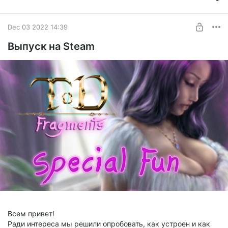
Elanter
вынужден был отложить её, чтобы немного передохнуть от
писательства и при вычитке посмотреть на текст свежим
SUBSCRIBE
взглядом.
Dec 03 2022 14:39
Выпуск на Steam
Всем привет!
Ради интереса мы решили опробовать, как устроен и как