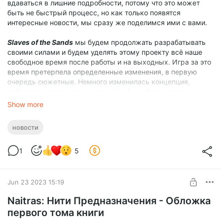
вдаваться в лишние подробности, потому что это может
быть не быстрый процесс, но как только появятся
интересные новости, мы сразу же поделимся ими с вами.
Slaves of the Sands
мы будем продолжать разрабатывать
своими силами и будем уделять этому проекту всё наше
свободное время после работы и на выходных. Игра за это
время претерпела определенные изменения, в первую
очередь сюжетные. Немного изменилась концепция,
добавилось пара новых локаций и была более детально
проработана и систематизирована общая схема игры.
Show more
Что касается работы над книгой, на данный момент
новости
написано 17 глав из 24, а также заключительная глава с
эпилогом. Из-за переезда я вынужден был уделять книге
1
5
меньше времени, но сейчас всё начинает налаживаться и
находить время на книгу стало немного проще.
На этом пока всё.
Jun 23 2023 15:19
Спасибо всем вам, что продолжаете поддерживать наш
Naitras: Нити Предназначения - Обложка
проект. Со своей стороны мы приложим все силы, чтобы
наши задумки обязательно увидели свет.
первого тома книги
С наилучшими пожеланиями,