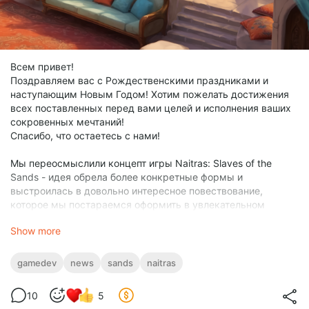
Всем привет!
Поздравляем вас с Рождественскими праздниками и
наступающим Новым Годом! Хотим пожелать достижения
всех поставленных перед вами целей и исполнения ваших
сокровенных мечтаний!
Спасибо, что остаетесь с нами!
Мы переосмыслили концепт игры Naitras: Slaves of the
Sands - идея обрела более конкретные формы и
выстроилась в довольно интересное повествование,
которое мы постараемся оформить в увлекательном
геймплее с интересными механиками.
Show more
Основная история и цели главного героя не изменились, но
изменились декорации и общая атмосфера игры.
gamedev
news
sands
naitras
Хотим поделиться несколькими фрагментами одной из
основных сюжетных локаций - Школа танцев.
10
5