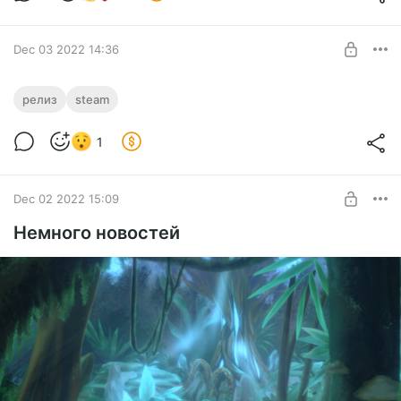
Dec 03 2022 14:36
TOD Fragments: Special fun 1.1U
релиз
steam
Level required:
1
Pillar
SUBSCRIBE
Dec 02 2022 15:09
Немного новостей