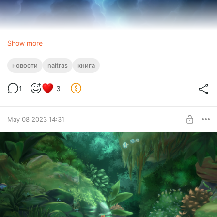
Show more
новости
naitras
книга
1
3
May 08 2023 14:31