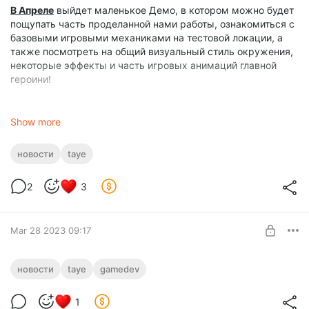
В Апреле
выйдет маленькое Демо, в котором можно будет
пощупать часть проделанной нами работы, ознакомиться с
базовыми игровыми механиками на тестовой локации, а
также посмотреть на общий визуальный стиль окружения,
некоторые эффекты и часть игровых анимаций главной
героини!
На данном этапе для нас самое сложное, это нарисовать
необходимый объем визуальных элементов - элементов
Show more
локаций, окружения, текстур и фонов, из которых мы
собираем игру. У нас были определенные размышления и
новости
taye
переосмысления, касающиеся визуального стиля игры, и
некоторую работу пришлось переделывать с нуля, чтобы
2
3
наконец-то прийти именно к тому стилю, который стал
основой игры. Поэтому, часть того, что мы уже показывали
раньше также претерпела за это время некоторые
Mar 28 2023 09:17
изменения и улучшения.
Немного информации по первой книге:
Фрагмент будущей локации
новости
taye
gamedev
На данный момент она написана 2/3 от запланированного
объема, и примерно на половину уже вычитана и
Level required:
вычищена. Планировал выпустить книгу раньше, но
1