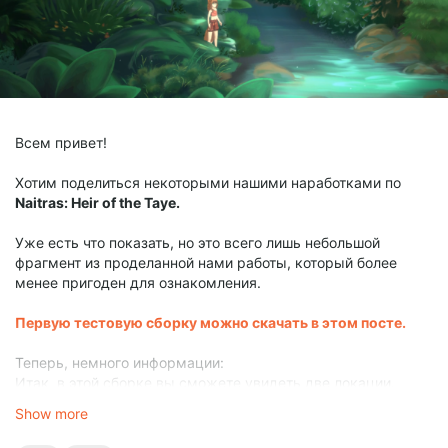
Всем привет!
Хотим поделиться некоторыми нашими наработками по
Naitras: Heir of the Taye.
Уже есть что показать, но это всего лишь небольшой
фрагмент из проделанной нами работы, который более
менее пригоден для ознакомления.
Первую тестовую сборку можно скачать в этом посте.
Теперь, немного информации:
Итак, в этой сборке вы сможете увидеть две локации.
Первая
- тестовая, в ней по большей части я просто учился,
Show more
настраивал и тестировал разные механики, квесты,
диалоги, взаимодействие с окружением и прочие