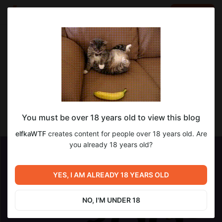
LOG IN
EN
Go to blog
elfkaWTF
Jan 10 2024 12:31
SUBSCRIBE
Обзор за 08.01
You must be over 18 years old to view this blog
Прекраснейшего денечка!
elfkaWTF
creates content for people over 18 years old. Are
you already 18 years old?
YES, I AM ALREADY 18 YEARS OLD
NO, I'M UNDER 18