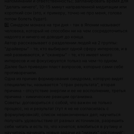
напоминаний и ответственность); запланировать время для
"делать ничего", 10-15 минут направленной медитации или
короткий сон (это, к примеру, точно не про меня, голова
потом болеть будет).
8️⃣ Синдром монаха на три дня - так в Японии называют
человека, который не способен ни на чем сосредоточиться
надолго и ничего не доводит до конца.
Автор рассказывает о разделении людей на 2 группы:
"драйверы" - те, кто выбирают одной сферу интересов, и в
ней развиваются, и "сканеры" - те, кто имеет много
интересов и не фокусируется только на чем-то одном.
Далее был приведен пласт вопросов, которые сами себе
противоречили.
Одна из причин формирования синдрома, которую видят
специалисты, называется "страх результата", вторая
причина - отсутствие энергии и ее не восполнение, третья
причина - химические реакции организма.
Советы: договориться с собой, что важен не только
процесс, но и результат (тут я не не согласилась с
формулировкой); список незаконченных дел; научиться
получать удовольствие от разных источников, разрешить
себе читать и есть то, что хочется; влюбиться в рутину и
научитесь начинать новые задачи из "низких" состояний";