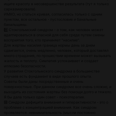
ищите красоту в несовершенстве результата (тут я только
сарказмировала).
ИМХО, но статься кривая, согласилась только с одним
пунктом, все остальное - пустословие и банальные
банальщины.
9️⃣ Стокгольмский синдром - о том, как человек может
адаптироваться в опасной для себя среде путем смены
восприятия того, кто причиняет "насилие".
Для жертвы насилия граница нормы день за днем
сдвигается, очень медленно, человек, который доставлял
много страдания, по прошествии времени может вызывать
жалость и теплоту. Симпатия успокаивает и создает
иллюзию безопасности.
У развития Стокгольмского синдрома в большинстве
случаев есть фундамент в виде прошлого опыта.
Советы были даны посредственные и очень
поверхностные. При данном синдроме все очень сложно, и
выходить из состояния жертвы без помощи долго и тяжело.
Я бы дала только один совет - психотерапия.
🔟 Синдром дефицита внимания и гиперактивности - это о
проблеме с концентрацией внимания. Как синдром
проявляется: невнимательность (мысли постоянно