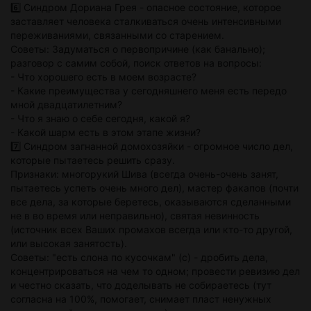
6️⃣ Синдром Дориана Грея - опасное состояние, которое
заставляет человека сталкиваться очень интенсивными
переживаниями, связанными со старением.
Советы: Задуматься о первопричине (как банально);
разговор с самим собой, поиск ответов на вопросы:
- Что хорошего есть в моем возрасте?
- Какие преимущества у сегодняшнего меня есть передо
мной двадцатилетним?
- Что я знаю о себе сегодня, какой я?
- Какой шарм есть в этом этапе жизни?
7️⃣ Синдром загнанной домохозяйки - огромное число дел,
которые пытаетесь решить сразу.
Признаки: многорукий Шива (всегда очень-очень занят,
пытаетесь успеть очень много дел), мастер факапов (почти
все дела, за которые беретесь, оказываются сделанными
не в во время или неправильно), святая невинность
(источник всех Ваших промахов всегда или кто-то другой,
или высокая занятость).
Советы: "есть слона по кусочкам" (с) - дробить дела,
концентрироваться на чем то одном; провести ревизию дел
и честно сказать, что доделывать не собираетесь (тут
согласна на 100%, помогает, снимает пласт ненужных