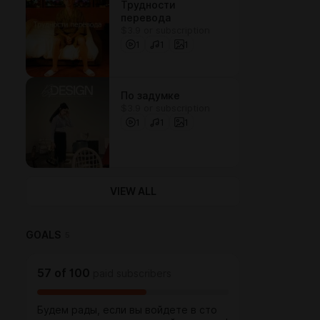
Трудности
перевода
$3.9 or subscription
1
1
1
По задумке
$3.9 or subscription
1
1
1
VIEW ALL
GOALS
5
57
of
100
paid subscribers
Будем рады, если вы войдете в сто