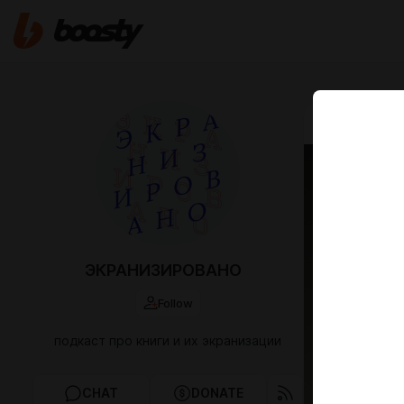
May 05 16:00
Леоп
Замахнули
Джузеппе
Лукино Ви
ЭКРАНИЗИРОВАНО
Follow
подкаст про книги и их экранизации
CHAT
DONATE