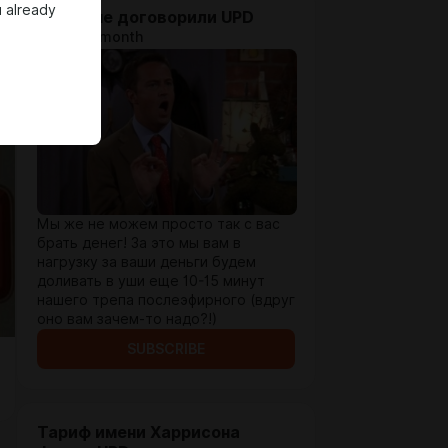
 already
Я / Мы не договорили UPD
$5.2 per month
Мы же не можем просто так с вас
брать денег! За это мы вам в
нагрузку за ваши деньги будем
доливать в уши еще 10-15 минут
нашего трепа послеэфирного (вдруг
оно вам зачем-то надо?!)
SUBSCRIBE
Тариф имени Харрисона