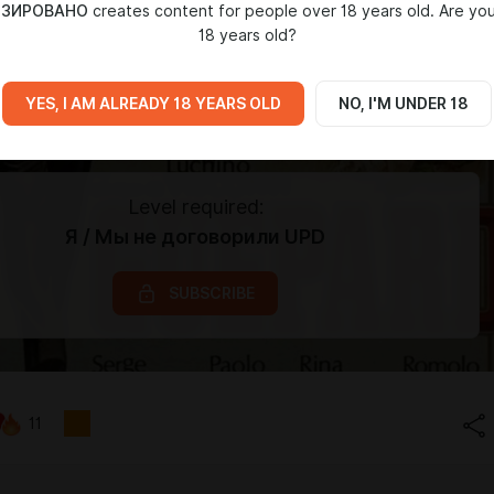
ИЗИРОВАНО
creates content for people over 18 years old. Are you
18 years old?
YES, I AM ALREADY 18 YEARS OLD
NO, I'M UNDER 18
Level required:
Я / Мы не договорили UPD
SUBSCRIBE
11