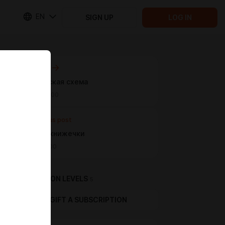
EN
SIGN UP
LOG IN
Next post
Финикийская схема
May 09 16:00
Previous post
Бальные книжечки
Apr 28 16:00
SUBSCRIPTION LEVELS
5
GIFT A SUBSCRIPTION