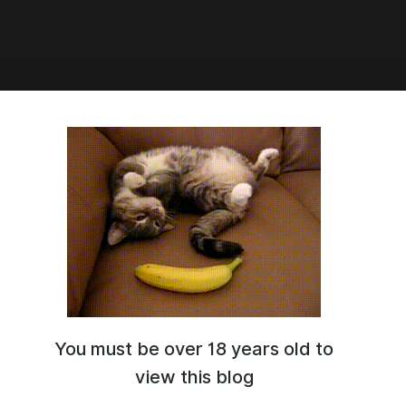
ард
сь на что-то серьезное! Обсуждаем роман «Леопард»
 Томази ди Лампедузы и одноименную экранизацию
сконти.
You must be over 18 years old to
view this blog