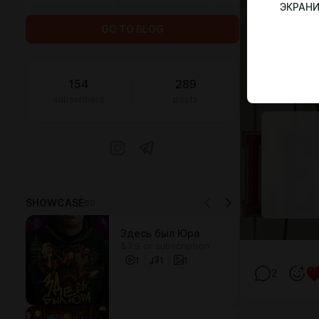
ЭКРАН
GO TO BLOG
154
289
subscribers
posts
SHOWCASE
60
Здесь был Юра
$3.9 or subscription
1
1
1
2