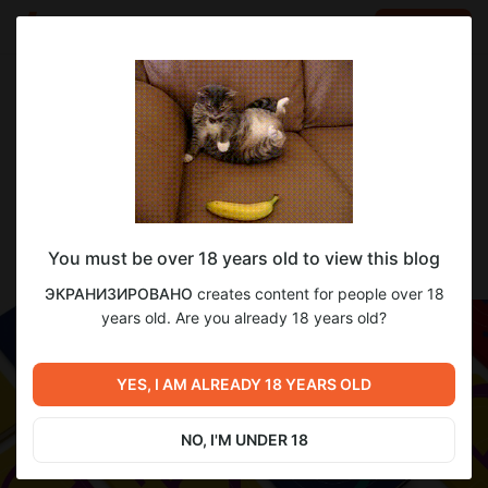
LOG IN
EN
Go to blog
ЭКРАНИЗИРОВАНО
Apr 28 16:00
SUBSCRIBE
Бальные книжечки
You must be over 18 years old to view this blog
Случилось чудо! Мы выпустили мерч!
ЭКРАНИЗИРОВАНО
creates content for people over 18
years old. Are you already 18 years old?
YES, I AM ALREADY 18 YEARS OLD
NO, I'M UNDER 18