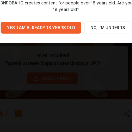
ИЗИРОВАНО
creates content for people over 18 years old. Are you
18 years old?
YES, I AM ALREADY 18 YEARS OLD
NO, I'M UNDER 18
Level required:
Тариф имени Харрисона Форда UPD
UNLOCK POST
11