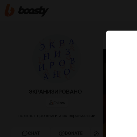
May 30 16:00
Труд
Столкнули
Спойлер: 
ЭКРАНИЗИРОВАНО
Follow
подкаст про книги и их экранизации
CHAT
DONATE