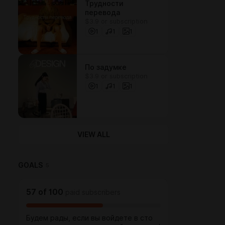
Трудности
перевода
$3.9 or subscription
1
1
1
По задумке
$3.9 or subscription
1
1
1
VIEW ALL
GOALS
5
57
of
100
paid subscribers
Будем рады, если вы войдете в сто