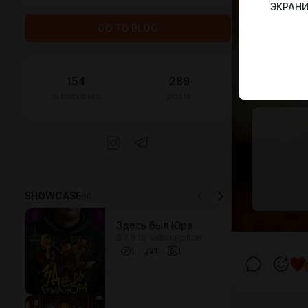
ЭКРАН
GO TO BLOG
154
289
subscribers
posts
SHOWCASE
60
Здесь был Юра
$3.9 or subscription
1
1
1