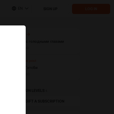
EN
SIGN UP
LOG IN
Next post
Девушка с голодными глазами
Jun 02 16:00
Previous post
Великий Гэтсби
May 26 16:00
SUBSCRIPTION LEVELS
5
GIFT A SUBSCRIPTION