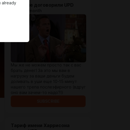
 already
Я / Мы не договорили UPD
$5.2 per month
Мы же не можем просто так с вас
брать денег! За это мы вам в
нагрузку за ваши деньги будем
доливать в уши еще 10-15 минут
нашего трепа послеэфирного (вдруг
оно вам зачем-то надо?!)
SUBSCRIBE
Тариф имени Харрисона