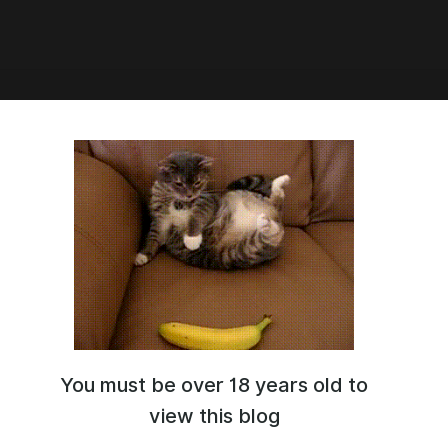
ности перевода
сь с «Трудностями перевода» от Софии Копполы.
ни разу не пошутили по поводу перевода денег!
You must be over 18 years old to
view this blog