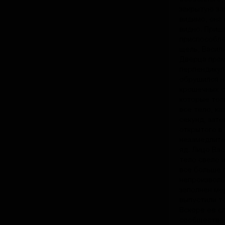
закрытую за
видимо, она
видно. Пришл
приспособле
щель, Васили
Дверца прям
перпендикул
обрушился н
крошечных с
которые тол
все тело, ка
секунд, зате
открытого в
незамедлител
яд. Лицо Вас
тело свело и
все больше 
непроизволь
заполнен ме
выпустили т
Вскоре ее с
сообщество 