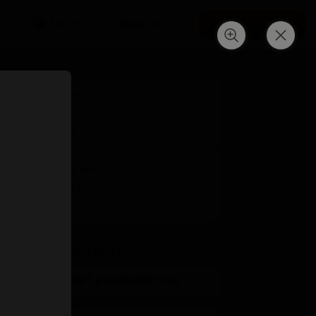
EN
SIGN UP
LOG IN
Next post
Щетина
Feb 14 11:00
Previous post
Тонкий лёд
Dec 20 2025 11:00
SUBSCRIPTION LEVELS
2
GIFT A SUBSCRIPTION