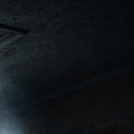
«Меценат» (499 ₽/мес)
$6.5 per month
Уровень для тех, кто хочет не
только поддержать истории, но и
попасть в благодарности в моих
сборниках. Если «Меценат» был
активен в период подготовки
сборника, я включу ваше имя (ник/
инициалы, без эмодзи) в
алфавитный список благодарностей;
списки публикую только в самих