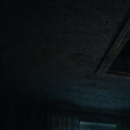
Василий Сте
жилище, сос
новому хозя
мог деть.
– А человек
выйдет вечер
знанием дел
покосившему
– Спасибо, ч
теперь это м
стоявший в 
Понятное дел
устраивало. 
настолько у
жительства 
хозяине и н
Отворив скр
пахло сырос
сюда перед 
широкие око
потихоньку 
на участок о