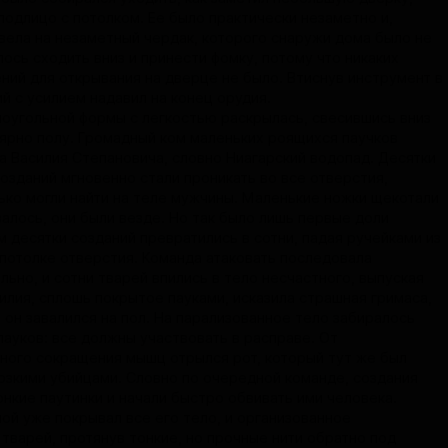
подлицо с потолком. Ее было практически незаметно и,
 вела на незаметный чердак, которого снаружи дома было не
ось сходить вниз и принести фомку, потому что никаких
ний для открывания на дверце не было. Втиснув инструмент в
й с усилием надавил на конец орудия.
оугольной формы с легкостью раскрылась, свесившись вниз
ярно полу. Громадный ком маленьких роящихся паучков
а Василия Степановича, словно Ниагарский водопад. Десятки
озданий мгновенно стали проникать во все отверстия,
ько могли найти на теле мужчины. Маленькие ножки щекотали
залось, они были везде. Но так было лишь первые доли
м десятки созданий превратились в сотни, падая ручейками из
 потолке отверстия. Команда атаковать последовала
ьно, и сотни тварей впились в тело несчастного, выпуская
илия, сплошь покрытое пауками, исказила страшная гримаса,
 он завалился на пол. На парализованное тело забиралось
пауков: все должны участвовать в расправе. От
ного сокращения мышц отрылся рот, который тут же был
рзкими убийцами. Словно по очередной команде, создания
онкие паутинки и начали быстро обвивать ими человека.
лой уже покрывал все его тело, и организованное
тварей, протянув тонкие, но прочные нити обратно под