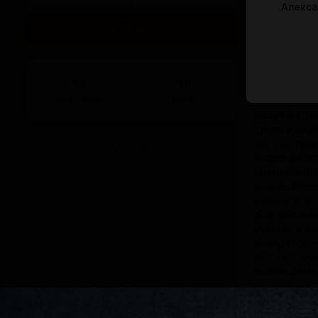
Алекса
GO TO BLOG
99
19
subscribers
posts
Василий Сте
суеты и киш
так и не пре
подальше от
изрядно пот
домом. Вник
потому этот
дом, расска
участок и вс
доме никто н
был уже лиш
хозяин дома 
наследнику 
это время д
Но долго ост