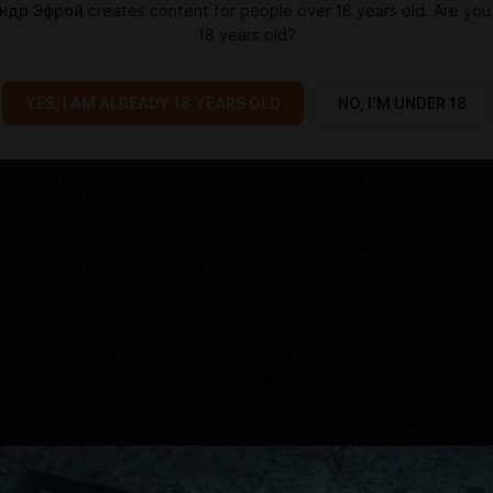
ндр Эфрой
creates content for people over 18 years old. Are you
18 years old?
YES, I AM ALREADY 18 YEARS OLD
NO, I'M UNDER 18
панович всегда мечтал жить за городом, вдали от городской
ащих людьми улиц. Но возможность много зарабатывать ему
дставилась, и выйдя на пенсию, он решился переехать
 города. Продав свою небольшую квартиру, одинокий и
репанный жизнью мужчина купил участок со стоящим на нем
ать в таинства строительного дела ему не слишком хотелось,
 вариант подходил как нельзя лучше. Риелтор, продававший
зывал о продавце как о молодом человеке, получившем этот
е находящееся на нем в наследство. Правда, несколько лет в
е жил, потому что у наследника был свой участок, и второй
ним. Конечно, риелтор совсем забыл упомянуть о том, что
пропал без вести, как-то раз он просто исчез. Будущему
пришлось ждать, пока родственника признают умершим. Все
ом стоял бесхозный.
аваться в тайне такая информация не могла. Как только