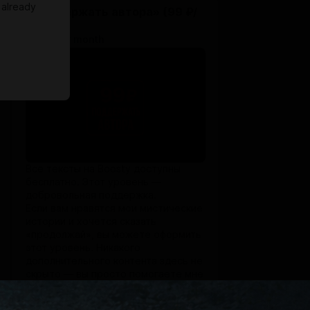
 already
«Поддержать автора» (99 ₽/
мес)
$1.28 per month
Все тексты на Boosty доступны
бесплатно. Этот уровень —
добровольная поддержка.
Если вам нравятся мои мистические
истории и хочется сказать
«продолжай», вы можете оформить
этот уровень. Никакого
дополнительного контента здесь не
скрыто — вы просто помогаете мне
уделять больше времени письму.
SUBSCRIBE