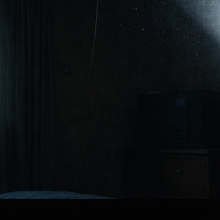
х кустов с ягодами даже без особого ухода плодоносили
 Он вдохнул свежий загородный воздух полной грудью и
шагал вдоль высаженных деревьев.
ся к концу и нужно было ложиться спать. Переезд дался не
ак предполагал Василий Степанович, но он справился. И
ло время заслуженного отдыха. Спал он крепко, но странный
л его среди ночи. Посмотрев на часы, Василий запомнил
сах было около трех ночи. Шум доносился откуда-то сверху.
описать, словно шел мелкий дождик, мягко стуча по жестяной
да звук прерывался легкими и мягкими ударами.
ь в изголовье кровати, он выглянул в окно: дождя не было.
уршание он вскоре заснул.
сь просто отличным: солнце сияло в ярко-голубом небе,
рок раскачивал густые кроны деревьев. Потянувшись и
лечи, Василий вышел на крыльцо. Умывшись и позавтракав, он
очной истории. Решив найти источник того самого звука,
нялся на второй этаж.
ата со слегка ободранными обоями и чуть приоткрытым окном
меру схожа с той, что находилась этажом ниже, только чуть
утой. Сверху она покрывала еще и кухню. Вроде бы здесь
 так же уютно, как и во всем доме. Но что-то здесь
после захода солнца. Хозяин огляделся и, не увидев ничего
 было собирался уходить, как заметил небольшую дверку,