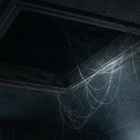
панович приехал со всем своим добром заселяться в новое
еди по участку уже были готовы поведать страшную тайну
ину. Конечно, не обошлось без предположений, кто и куда его
 был хороший, но странный какой-то, нелюдимый. Бывало,
ом во двор и ходит из стороны в сторону до ночи, – со
а рассказала Прасковья Петровна, слегка прислонившись к
ся забору.
то ввели в курс дела. Но я уже подписал все документы,
ой участок и дом и все остальное, – он посмотрел на
дальнем углу территории сарай.
о, деваться было некуда, да, в принципе, его и так все
Он всегда хотел жить в таком тихом месте, пусть даже и не
добном, как городская квартира. В общем, новое место
встретило его рассказами соседки о пропавшем бывшем
еухоженным участком с далеко не новым домом.
ипучую дверь, Василий вошел в просторную прихожую. Здесь
тью немного больше, чем в первый раз, когда он приезжал
покупкой. Но запах быстро выветрился, когда он распахнул
нные рамы, выходившие на поросший зеленью сад. Перенеся
свои вещи и разложив их по шкафам, хозяин деловито вышел
глядеть свои владения. Несколько яблонь, сливы, вишня и