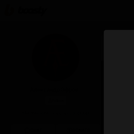
Jan 17 11:00
Кокон
Александр Эфрой
Follow
Мистические/хоррор-рассказы
CHAT
DONATE