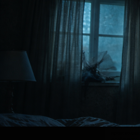
много разны
каждый год.
медленно по
День клонил
так легко, к
теперь приш
звук разбуди
время, на ча
Его сложно 
крыше. Иног
Приподнявшис
Под тихое ш
Утро выдало
свежий вете
расправив п
вспомнил о н
мужчина под
Пустая комн
была по раз
более вытян
было чисто и
происходило 
особенного,