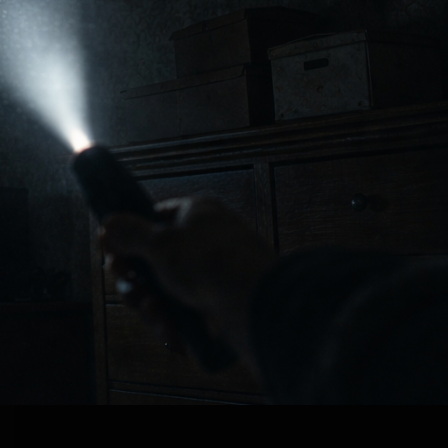
книгах. Контент остаётся
бесплатным для всех, этот уровень
— просто способ стать частью
книги заметнее.
SUBSCRIBE