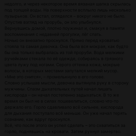
недолго, и через некоторое время вязаная шапка скрылась
под толщей воды. На поверхности всплыло лишь несколько
пузырьков. Он встал, огляделся – вокруг никого не было.
Опустив взгляд на прорубь, он зло улыбнулся.
Вернувшись домой, плотно поужинал и, смакуя в памяти
воспоминания с недавней прогулки, лёг спать.
Ночью он внезапно проснулся. Прямо перед кроватью
стояла та самая девочка. Она была вся мокрая, как будто
бы она только выбралась из той проруби. Вода мелкими
ручейками стекала по её одежде, собираясь в грязного
цвета лужу под ногами. Серого оттенка кожа, мокрые
волосы, в которых местами запутался мелкий мусор.
«Мне это снится», – промелькнуло в его голове.
Словно услышав мысли, девочка вытянула руку в сторону
мужчины. Спазм дыхательных путей начал лишать
кислорода – он начал постепенно задыхаться. В то же
время он был не в силах пошевелиться, словно что-то
держало его. Горло сдавливало всё сильнее, кислорода
для дыхания поступало всё меньше. Он уже начал терять
сознание, как вдруг проснулся.
Всё, что после этого он успел сделать – это схватиться за
горло, поднявшись на кровати. Затем рухнул замертво.