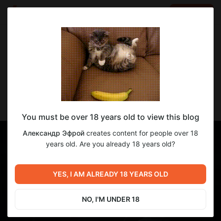
LOG IN
EN
Go to blog
Александр Эфрой
Dec 20 2025 11:00
SUBSCRIBE
Тонкий лёд
You must be over 18 years old to view this blog
Александр Эфрой
creates content for people over 18
years old. Are you already 18 years old?
YES, I AM ALREADY 18 YEARS OLD
NO, I'M UNDER 18