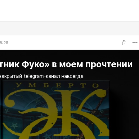
8:25
тник Фуко» в моем прочтении
закрытый telegram-канал навсегда