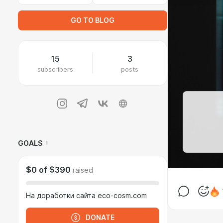
GO TO BLOG
15
3
subscribers
posts
GOALS
1
$0
of
$390
raised
На доработки сайта eco-cosm.com
DONATE