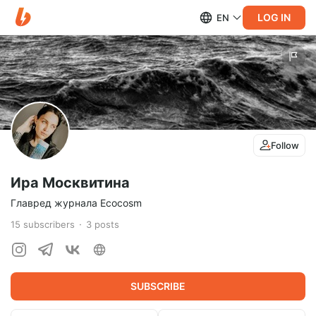
LOG IN
EN
Follow
Ира Москвитина
Главред журнала Ecocosm
15
subscribers
3
posts
SUBSCRIBE