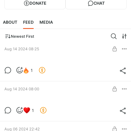
DONATE
CHAT
ABOUT
FEED
MEDIA
Newest First
Aug 14 2024 08:25
«Маятник Фуко» в моем прочтении
1
Доступ в закрытый telegram-канал навсегда
Post is available after purchase
BUY FOR $6.6
Aug 14 2024 08:00
«Имя розы» в моем прочтении
1
Доступ в закрытый telegram-канал навсегда
Post is available after purchase
BUY FOR $6.6
Aug 06 2024 22:42