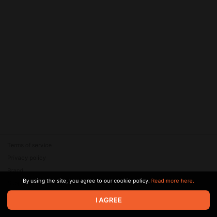
Terms of service
Privacy policy
Brand
By using the site, you agree to our cookie policy.
Read more here.
Support
© 2026 Zaya Solutions Limited. All rights reserved. All trademarks
I AGREE
are the property of their respective owners.