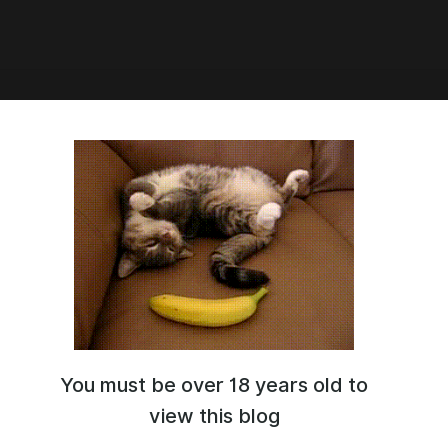
 the Power of the Command
's Exhibitionism [Herbe]
 название
: しのちゃんと露出命令 [Herbe] (для поиска
и о игре)
etorare, Netori, Exhibitionism.
You must be over 18 years old to
view this blog