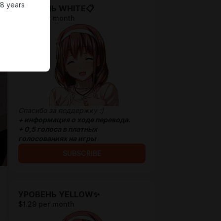
18 years
УРОВЕНЬ WHITE📋
$0.65 per month
Спасибо за поддержку :)
+
информация о ходе перевода.
+ 0,5 голоса в платных
голосованиях на игры
SUBSCRIBE
УРОВЕНЬ YELLOW✨
$1.29 per month