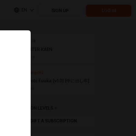
EN
SIGN UP
LOG IN
Next post
IRON FIGHTER KAEN
May 22 21:15
Previous post
Wind Shinobi Fuuka [v1.0] [中に出し亭]
Apr 28 12:40
SUBSCRIPTION LEVELS
4
GIFT A SUBSCRIPTION