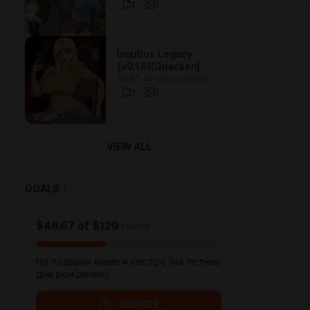
Depraved Prison / 魔
1
1
道具調査員と淫牢ノ館
[77Love]
Incubus Legacy
[v0.1.6][Quacken]
$0.65 or subscription
1
1
VIEW ALL
GOALS
1
$48.67
of
$129
raised
На подарки маме и сестре (на летние
дни рождения)
DONATE