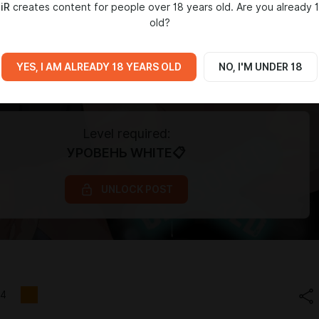
iR
creates content for people over 18 years old. Are you already 
old?
YES, I AM ALREADY 18 YEARS OLD
NO, I'M UNDER 18
Level required:
УРОВЕНЬ WHITE📋
UNLOCK POST
4