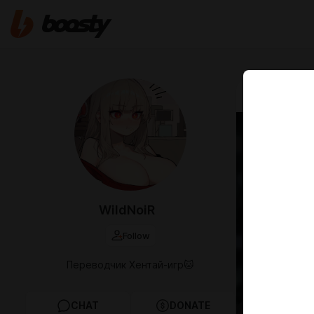
May 03 00:35
Under
Shiho
Японское
WildNoiR
информаци
Жанры
: N
Follow
Переводчик Хентай-игр🐱
CHAT
DONATE