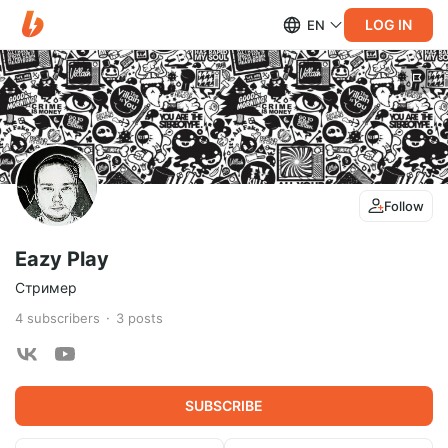
LOG IN
EN
Follow
Eazy Play
Стример
4
subscribers
3
posts
SUBSCRIBE