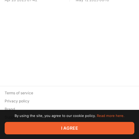
делать)
Terms of service
Privacy policy
Brand
By using the site, you agree to our cookie policy.
Read more here.
Support
© 2026 Zaya Solutions Limited. All rights reserved. All trademarks
I AGREE
are the property of their respective owners.