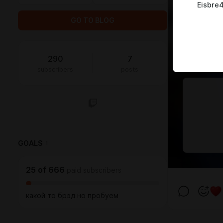
Eisbre
GO TO BLOG
290
7
subscribers
posts
GOALS
1
25
of
666
paid subscribers
какой то брэд но пробуем