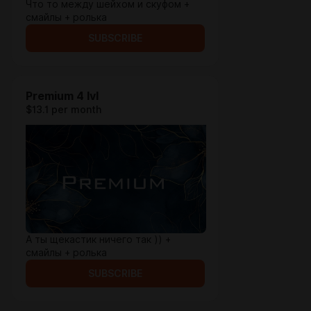
Что то между шейхом и скуфом +
смайлы + ролька
SUBSCRIBE
Premium 4 lvl
$13.1 per month
А ты щекастик ничего так )) +
смайлы + ролька
SUBSCRIBE