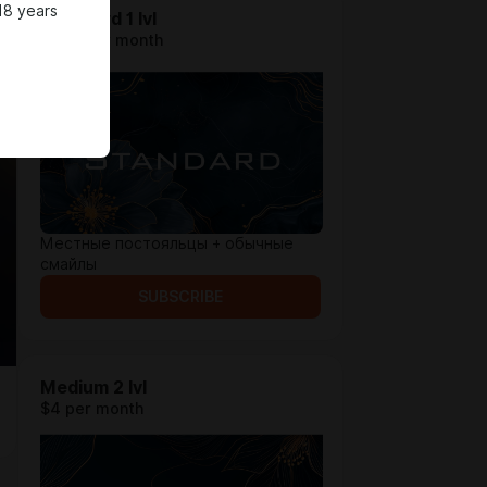
18 years
Standard 1 lvl
$1.97 per month
Местные постояльцы + обычные
смайлы
SUBSCRIBE
Medium 2 lvl
$4 per month