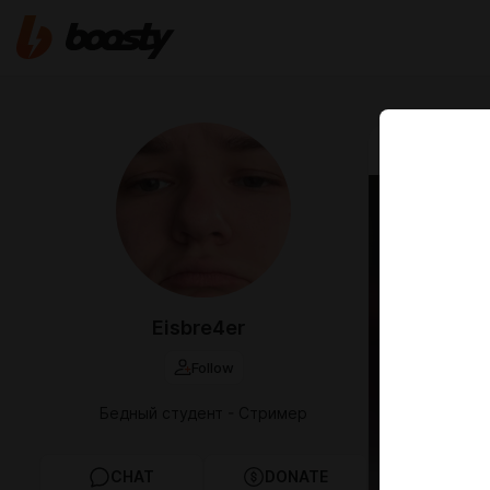
Feb 08 18:43
😸😊
Eisbre4er
Follow
Бедный студент - Стример
CHAT
DONATE