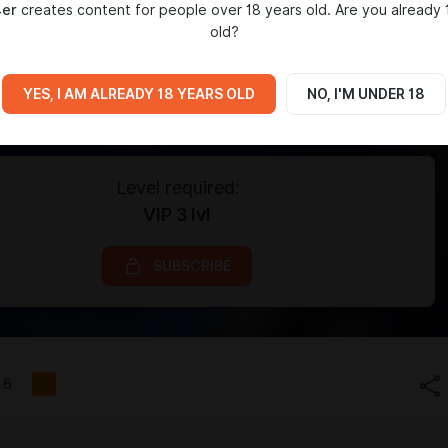
4er
creates content for people over 18 years old. Are you already 
old?
YES, I AM ALREADY 18 YEARS OLD
NO, I'M UNDER 18
Level required:
VIP 3 lvl
SUBSCRIBE
6