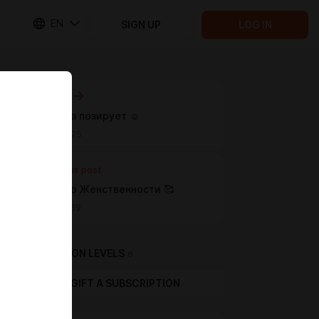
EN
SIGN UP
LOG IN
Next post
Мартишка позирует ☺️
May 21 15:25
Previous post
Немножко Женственности 🥰
Jan 03 01:39
SUBSCRIPTION LEVELS
6
GIFT A SUBSCRIPTION