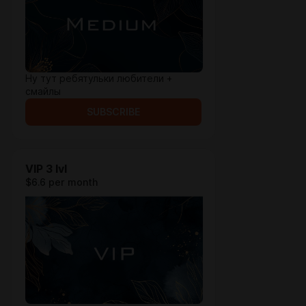
Ну тут ребятульки любители +
смайлы
SUBSCRIBE
VIP 3 lvl
$6.6 per month