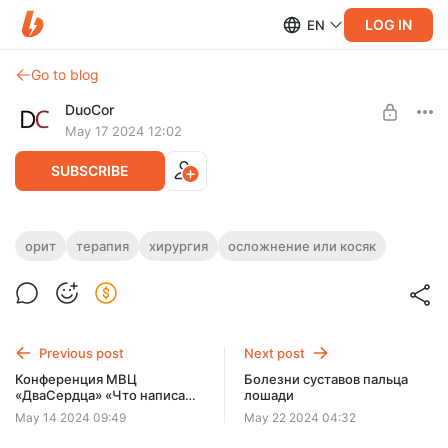
LOG IN
EN
Go to blog
DuoCor
May 17 2024 12:02
SUBSCRIBE
Ошибки при лечении травм от укусов
орит
терапия
хирургия
осложнение или косяк
Post is available after purchase
Вебинар с Алёной Громовой + Сертификат
BUY FOR $12.2
Previous post
Next post
Конференция МВЦ
Болезни суставов пальца
«ДваСердца» «Что написано
лошади
мелким шрифтом. Важное в
May 14 2024 09:49
May 22 2024 04:32
комментариях!»