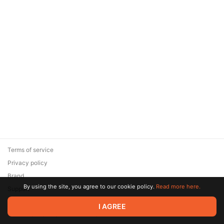
Terms of service
Privacy policy
Brand
By using the site, you agree to our cookie policy.
Read more here.
Support
© 2026 Zaya Solutions Limited. All rights reserved. All trademarks
I AGREE
are the property of their respective owners.