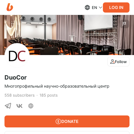
LOG IN
EN
Follow
DuoCor
Многопрофильный научно-образовательный центр
558
subscribers
185
posts
DONATE