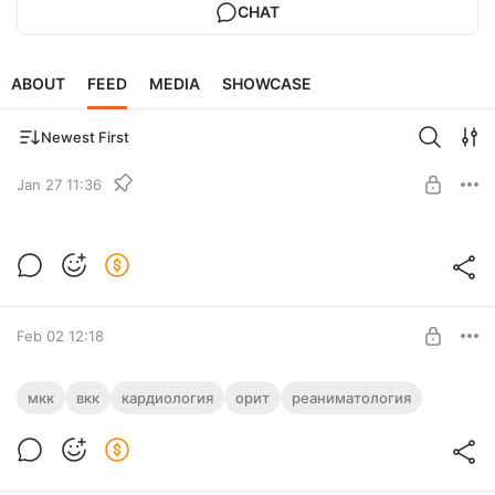
CHAT
ABOUT
FEED
MEDIA
SHOWCASE
Newest First
Jan 27 11:36
Как с нами связаться?
Post is available after purchase
BUY FOR $3.9
Feb 02 12:18
Межклиническая конференция «МЫ
мкк
вкк
кардиология
орит
реаниматология
ЭТО ДЕЛАЕМ ТАК…»
Post is available after purchase
Межклиническая конференция «МЫ ЭТО ДЕЛАЕМ ТАК…» +
Сертификат
BUY FOR $12.8