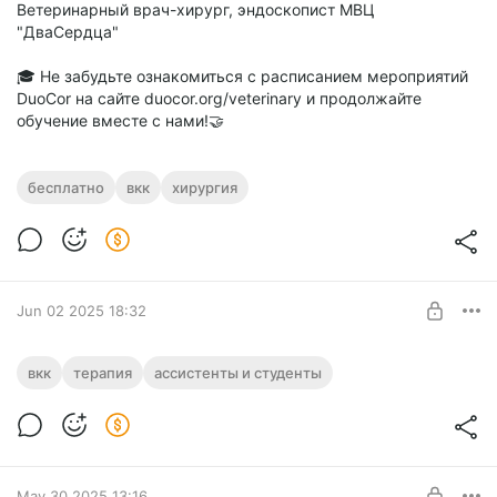
Ветеринарный врач-хирург, эндоскопист МВЦ
"ДваСердца"
🎓 Не забудьте ознакомиться с расписанием мероприятий
DuoCor на сайте duocor.org/veterinary и продолжайте
обучение вместе с нами!🤝
бесплатно
вкк
хирургия
Jun 02 2025 18:32
Конференция отделения терапии
вкк
терапия
ассистенты и студенты
«Проблемы мультирезистентности в
Post is available after purchase
ветеринарии»
Внутриклиническая конференция отделения терапии
BUY FOR $12.8
«Проблемы мультирезистентности в ветеринарии» +
May 30 2025 13:16
Сертификат