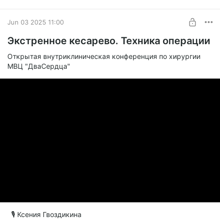
BUY FOR $12.3
Jun 03 2025 11:00
Экстренное кесарево. Техника операции
Открытая внутриклиническая конференция по хирургии
МВЦ "ДваСердца"
🎙 Ксения Гвоздикина