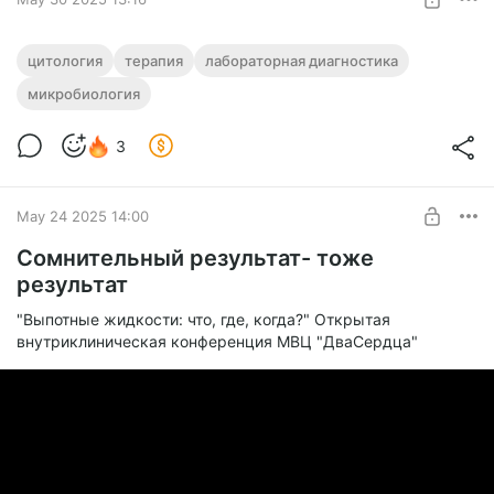
3-й Цитологический конгресс "Северной
цитология
терапия
лабораторная диагностика
Столицы"
микробиология
Post is available after purchase
3-й Цитологический конгресс "Северной Столицы" +
Сертификат
BUY FOR $52
3
May 24 2025 14:00
Сомнительный результат- тоже
результат
"Выпотные жидкости: что, где, когда?" Открытая
внутриклиническая конференция МВЦ "ДваСердца"