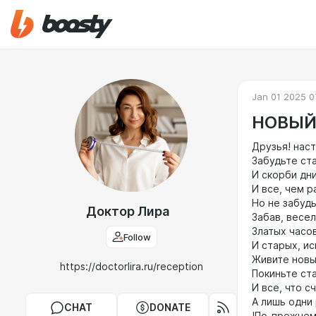
Jan 01 2025 0
НОВЫЙ
Друзья! наст
Забудьте ст
И скорби дни
И все, чем р
Но не забудь
Доктор Лира
Забав, весе
Златых часов
Follow
И старых, ис
Живите новы
https://doctorlira.ru/reception
Покиньте ст
И все, что с
А лишь одни
CHAT
DONATE