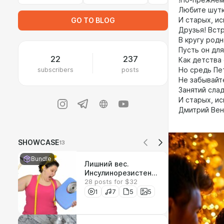
!По-прежнем
Любите шутк
И старых, ис
GO TO BLOG
Друзья! Вст
В кругу род
Пусть он для
22
237
Как детства
subscribers
posts
Но средь Пе
Не забывайт
Занятий сла
И старых, ис
Дмитрий Вен
SHOWCASE
13
Bundle
Лишний вес.
Инсулинорезистентн
28 posts for $32
ость. Ожирение.
Лечение ожирения.
1
7
5
5