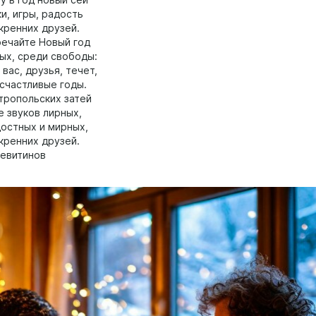
у в год новый сей
и, игры, радость
кренних друзей.
речайте Новый год
ных, среди свободы:
 вас, друзья, течет,
 счастливые годы.
тропольских затей
е звуков лирных,
достных и мирных,
кренних друзей.
евитинов