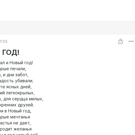
7:55
 ГОД!
ал и Новый год!
арые печали,
, и дни забот,
адость убивали;
те ясных дней,
лий легкокрылых,
, для сердца милых,
кренних друзей.
м в Новый год,
арые мечтанья
частья не дает,
 родит желанья