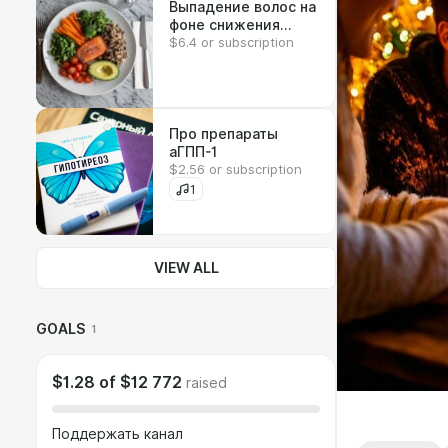
Выпадение волос на
фоне снижения
$6.4 or subscription
веса. Мой протокол
коррекции.
Про препараты
аГПП-1
$2.56 or subscription
1
VIEW ALL
GOALS
1
$1.28
of
$12 772
raised
Поддержать канал