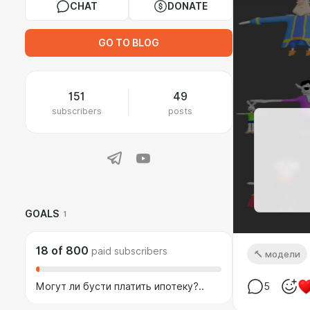
CHAT
DONATE
GO TO BLOG
151
49
subscribers
posts
GOALS
1
18
of
800
paid subscribers
🔨 модели
Могут ли бусти платить ипотеку?..
5