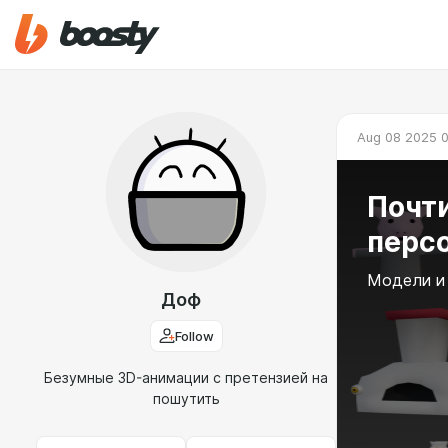
Aug 08 2025 0
Почт
персо
Модели и 
Доф
Follow
Безумные 3D-анимации с претензией на
пошутить