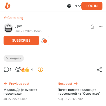
LOG IN
EN
Go to blog
Доф
Jul 27 2025 15:45
SUBSCRIBE
Полная коллекция персонажей пародии
🔨 модели
на бравл старс
Level required:
4
4
Пять десять
Уф!
Продолжения бравла не будет, зато вы можете пилить
SUBSCRIBE
своё!
Previous post
Next post
Модель Дофа (маскот-
Почти полная коллекция
персонажа)
персонажей из "Союз экзе"
Jul 27 2025 14:57
Aug 08 2025 07:12