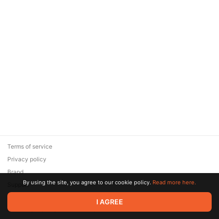
Terms of service
Privacy policy
Brand
By using the site, you agree to our cookie policy.
Read more here.
Support
© 2026 Zaya Solutions Limited. All rights reserved. All trademarks
I AGREE
are the property of their respective owners.