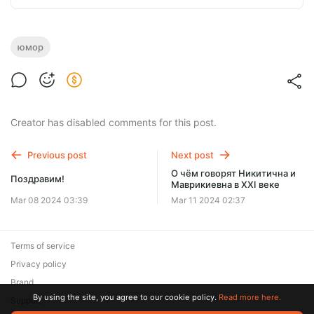
юмор
Creator has disabled comments for this post.
Previous post
Next post
О чём говорят Никитична и
Поздравим!
Маврикиевна в XXI веке
Mar 08 2024 03:39
Mar 11 2024 02:37
Terms of service
Privacy policy
Brand
By using the site, you agree to our cookie policy.
Read more here.
Support