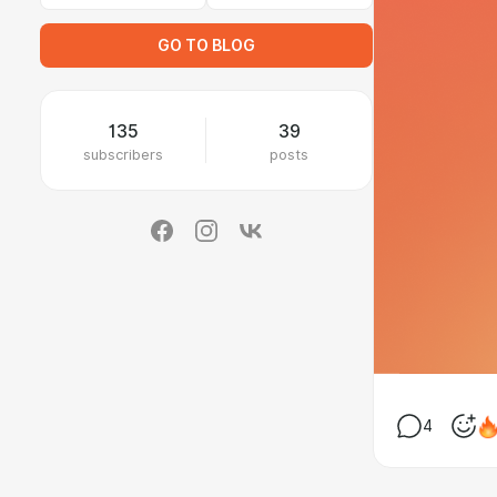
GO TO BLOG
135
39
subscribers
posts
4