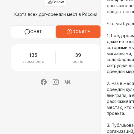
Follow
рассказывае
общественны
Карта всех дог-френдли мест в России
Что мы буде
CHAT
DONATE
1. Предпрос
даже не о ка
которыми мы
магазинами,
135
39
коллабараци
subscribers
posts
сотрудничес
френдли мир
2. Раз в мес
френдли кул
выиграли, а 
рассказывать
местах, кто
проекта.
3. Публикова
организаций