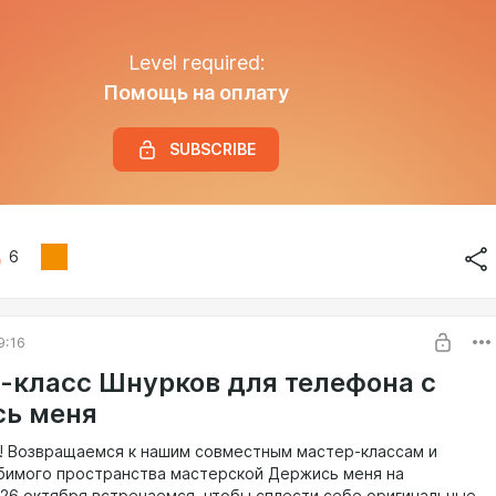
Level required:
Помощь на оплату
SUBSCRIBE
6
9:16
-класс Шнурков для телефона с
ь меня
! Возвращаемся к нашим совместным мастер-классам и
бимого пространства мастерской Держись меня на