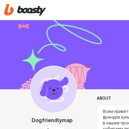
ABOUT
Всем привет!
френдли куль
Dogfriendlymap
в нашем про
собираем лю