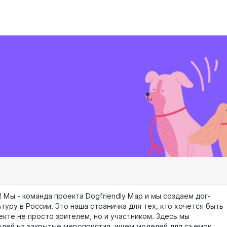
 Мы - команда проекта Dogfriendly Map и мы создаем дог-
туру в России. Это наша страничка для тех, кто хочется быть
екте не просто зрителем, но и участником. Здесь мы
дей на закрытые мероприятия, ищем моделей для съемок,