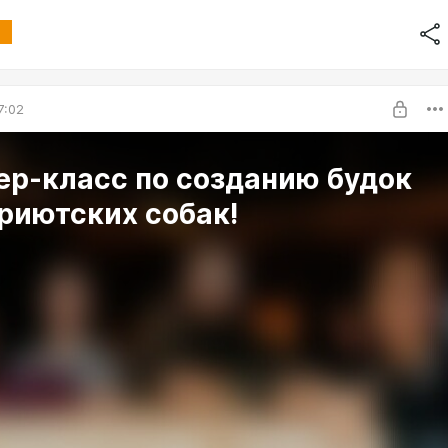
7:02
ер-класс по созданию будок
риютских собак!