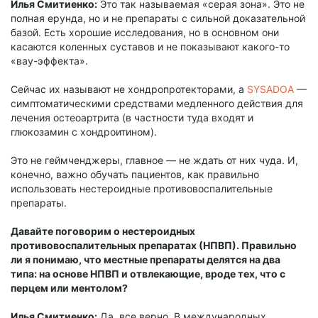
Илья Смитиенко:
Это так называемая «серая зона». Это не
полная ерунда, но и не препараты с сильной доказательной
базой. Есть хорошие исследования, но в основном они
касаются коленных суставов и не показывают какого-то
«вау-эффекта».
Сейчас их называют не хондропротекторами, а
SYSADOA
—
симптоматическими средствами медленного действия для
лечения остеоартрита (в частности туда входят и
глюкозамин с хондроитином).
Это не геймченджеры, главное — не ждать от них чуда. И,
конечно, важно обучать пациентов, как правильно
использовать нестероидные противовоспалительные
препараты.
Давайте поговорим о нестероидных
противовоспалительных препаратах (НПВП). Правильно
ли я понимаю, что местные препараты делятся на два
типа: на основе НПВП и отвлекающие, вроде тех, что с
перцем или ментолом?
Илья Смитиенко:
Да, все верно. В международных