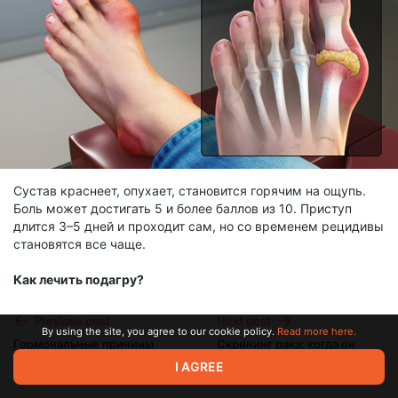
Сустав краснеет, опухает, становится горячим на ощупь.
Боль может достигать 5 и более баллов из 10. Приступ
длится 3–5 дней и проходит сам, но со временем рецидивы
становятся все чаще.
Как лечить подагру?
Илья Смитиенко
: Лечение делится на два этапа:
Previous post
Next post
By using the site, you agree to our cookie policy.
Read more here.
Гормональные причины
Скрининг рака: когда он
1. Купирование острого приступа:
повышения давления
спасает, а когда – вреден?
I AGREE
Feb 07 2025 10:50
Feb 24 2025 19:44
• Нестероидные противовоспалительные препараты