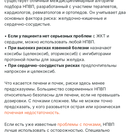
существует отличный междисциплинарный алгоритм
подбора НПВП, разработанный с участием терапевтов,
кардиологов, ревматологов и ортопедов. Он учитывает два
основных фактора риска: желудочно-кишечные и
сердечно-сосудистые.
•
Если у пациента нет серьезных проблем
с ЖКТ и
сердцем, можно использовать любой НПВП.
•
При высоких рисках язвенной болезни
назначают
коксибы (целекоксиб, эторикоксиб) с ингибиторами
протонной помпы для защиты желудка.
•
При сердечно-сосудистых рисках
предпочтительны
напроксен и целекоксиб.
Что касается печени и почек, риски здесь менее
предсказуемы. Большинство современных НПВП
относительно безопасны для печени, если не превышать
дозировки. С почками сложнее. Мы не можем точно
предсказать, у кого разовьется острая или хроническая
почечная недостаточность.
Если есть уже известные
проблемы с почками
, НПВП
лучше использовать с осторожностью. Специально