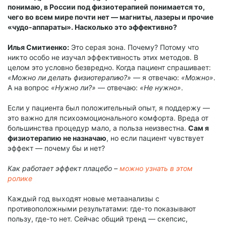
понимаю, в России под физиотерапией понимается то,
чего во всем мире почти нет — магниты, лазеры и прочие
«чудо-аппараты». Насколько это эффективно?
Илья Смитиенко:
Это серая зона. Почему? Потому что
никто особо не изучал эффективность этих методов. В
целом это условно безвредно. Когда пациент спрашивает:
«Можно ли делать физиотерапию?»
— я отвечаю:
«Можно»
.
А на вопрос
«Нужно ли?»
— отвечаю:
«Не нужно»
.
Если у пациента был положительный опыт, я поддержу —
это важно для психоэмоционального комфорта. Вреда от
большинства процедур мало, а польза неизвестна.
Сам я
физиотерапию не назначаю
, но если пациент чувствует
эффект — почему бы и нет?
Как работает эффект плацебо –
можно узнать в этом
ролике
Каждый год выходят новые метаанализы с
противоположными результатами: где-то показывают
пользу, где-то нет. Сейчас общий тренд — скепсис,