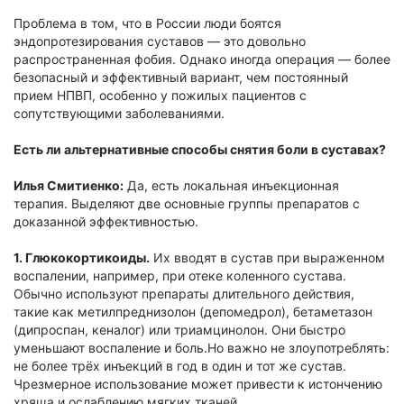
Проблема в том, что в России люди боятся
эндопротезирования суставов — это довольно
распространенная фобия. Однако иногда операция — более
безопасный и эффективный вариант, чем постоянный
прием НПВП, особенно у пожилых пациентов с
сопутствующими заболеваниями.
Есть ли альтернативные способы снятия боли в суставах?
Илья Смитиенко:
Да, есть локальная инъекционная
терапия. Выделяют две основные группы препаратов с
доказанной эффективностью.
1. Глюкокортикоиды.
Их вводят в сустав при выраженном
воспалении, например, при отеке коленного сустава.
Обычно используют препараты длительного действия,
такие как метилпреднизолон (депомедрол), бетаметазон
(дипроспан, кеналог) или триамцинолон. Они быстро
уменьшают воспаление и боль.Но важно не злоупотреблять:
не более трёх инъекций в год в один и тот же сустав.
Чрезмерное использование может привести к истончению
хряща и ослаблению мягких тканей.