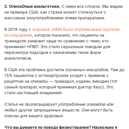
2. ОпиоиDные анальгетики.
С ними все сложно. Мы видим
на примере США, как страна может столкнуться с
массовым злоупотреблением этими препаратами.
В 2019 году
в журнале JAMA было опубликовано крупное
исследование
, которое показало, что пациенты на
трамадоле умирают чаще по сравнению с теми, кто
принимает НПВП. Это стало серьезным поводом для
пересмотра подходов к назначению таких форм
анальгетиков.
В США эта проблема достигла огромных масштабов. Там до
15% пациентов с остеоартрозом уходят с приемов с
рецептом на опиоиdы — трамадол, кодеин, викодин (тот
самый препарат, который принимал доктор Хаус). Это
стало настоящей эпидемией.
Статья не пропагандирует употребление опиоиdoв или
любых других запрещенных веществ. Они могут быть
опасны для вашего здоровья.
Что вы думаете по поводу физиотерапии? Насколько я