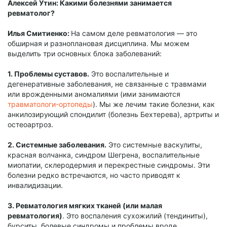
Алексей Утин: Какими болезнями занимается
ревматолог?
Илья Смитиенко:
На самом деле ревматология — это
обширная и разноплановая дисциплина. Мы можем
выделить три основных блока заболеваний:
1. Проблемы суставов.
Это воспалительные и
дегенеративные заболевания, не связанные с травмами
или врожденными аномалиями (ими занимаются
травматологи-ортопеды
). Мы же лечим такие болезни, как
анкилозирующий спондилит (болезнь Бехтерева), артриты и
остеоартроз.
2. Системные заболевания.
Это системные васкулиты,
красная волчанка, синдром Шегрена, воспалительные
миопатии, склеродермия и перекрестные синдромы. Эти
болезни редко встречаются, но часто приводят к
инвалидизации.
3. Ревматология мягких тканей (или малая
ревматология)
. Это воспаления сухожилий (тендиниты),
бурситы, болевые синдромы и проблемы вроде