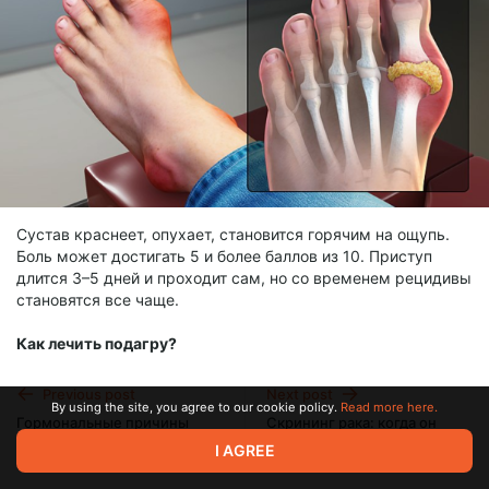
Сустав краснеет, опухает, становится горячим на ощупь.
Боль может достигать 5 и более баллов из 10. Приступ
длится 3–5 дней и проходит сам, но со временем рецидивы
становятся все чаще.
Как лечить подагру?
Илья Смитиенко
: Лечение делится на два этапа:
Previous post
Next post
By using the site, you agree to our cookie policy.
Read more here.
Гормональные причины
Скрининг рака: когда он
1. Купирование острого приступа:
повышения давления
спасает, а когда – вреден?
I AGREE
Feb 07 2025 10:50
Feb 24 2025 19:44
• Нестероидные противовоспалительные препараты