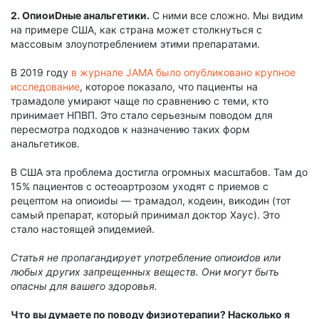
2. ОпиоиDные анальгетики.
С ними все сложно. Мы видим
на примере США, как страна может столкнуться с
массовым злоупотреблением этими препаратами.
В 2019 году
в журнале JAMA было опубликовано крупное
исследование
, которое показало, что пациенты на
трамадоле умирают чаще по сравнению с теми, кто
принимает НПВП. Это стало серьезным поводом для
пересмотра подходов к назначению таких форм
анальгетиков.
В США эта проблема достигла огромных масштабов. Там до
15% пациентов с остеоартрозом уходят с приемов с
рецептом на опиоиdы — трамадол, кодеин, викодин (тот
самый препарат, который принимал доктор Хаус). Это
стало настоящей эпидемией.
Статья не пропагандирует употребление опиоиdoв или
любых других запрещенных веществ. Они могут быть
опасны для вашего здоровья.
Что вы думаете по поводу физиотерапии? Насколько я