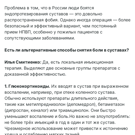
Проблема в том, что в России люди боятся
эндопротезирования суставов — это довольно
распространенная фобия. Однако иногда операция — более
безопасный и эффективный вариант, чем постоянный
прием НПВП, особенно у пожилых пациентов с
сопутствующими заболеваниями.
Есть ли альтернативные способы снятия боли в суставах?
Илья Смитиенко:
Да, есть локальная инъекционная
терапия. Выделяют две основные группы препаратов с
доказанной эффективностью.
1. Глюкокортикоиды.
Их вводят в сустав при выраженном
воспалении, например, при отеке коленного сустава.
Обычно используют препараты длительного действия,
такие как метилпреднизолон (депомедрол), бетаметазон
(дипроспан, кеналог) или триамцинолон. Они быстро
уменьшают воспаление и боль.Но важно не злоупотреблять:
не более трёх инъекций в год в один и тот же сустав.
Чрезмерное использование может привести к истончению
хряща и ослаблению мягких тканей.