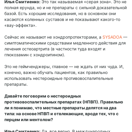
Илья Смитиенко:
Это так называемая «серая зона». Это не
полная ерунда, но и не препараты с сильной доказательной
базой. Есть хорошие исследования, но в основном они
касаются коленных суставов и не показывают какого-то
«вау-эффекта».
Сейчас их называют не хондропротекторами, а
SYSADOA
—
симптоматическими средствами медленного действия для
лечения остеоартрита (в частности туда входят и
глюкозамин с хондроитином).
Это не геймченджеры, главное — не ждать от них чуда. И,
конечно, важно обучать пациентов, как правильно
использовать нестероидные противовоспалительные
препараты.
Давайте поговорим о нестероидных
противовоспалительных препаратах (НПВП). Правильно
ли я понимаю, что местные препараты делятся на два
типа: на основе НПВП и отвлекающие, вроде тех, что с
перцем или ментолом?
Илья Смитиенко:
Да, все верно. В международных