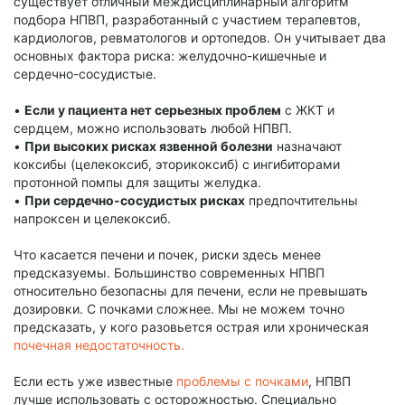
существует отличный междисциплинарный алгоритм
подбора НПВП, разработанный с участием терапевтов,
кардиологов, ревматологов и ортопедов. Он учитывает два
основных фактора риска: желудочно-кишечные и
сердечно-сосудистые.
•
Если у пациента нет серьезных проблем
с ЖКТ и
сердцем, можно использовать любой НПВП.
•
При высоких рисках язвенной болезни
назначают
коксибы (целекоксиб, эторикоксиб) с ингибиторами
протонной помпы для защиты желудка.
•
При сердечно-сосудистых рисках
предпочтительны
напроксен и целекоксиб.
Что касается печени и почек, риски здесь менее
предсказуемы. Большинство современных НПВП
относительно безопасны для печени, если не превышать
дозировки. С почками сложнее. Мы не можем точно
предсказать, у кого разовьется острая или хроническая
почечная недостаточность.
Если есть уже известные
проблемы с почками
, НПВП
лучше использовать с осторожностью. Специально