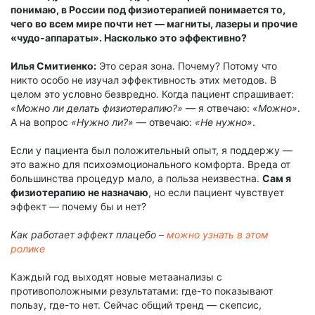
понимаю, в России под физиотерапией понимается то,
чего во всем мире почти нет — магниты, лазеры и прочие
«чудо-аппараты». Насколько это эффективно?
Илья Смитиенко:
Это серая зона. Почему? Потому что
никто особо не изучал эффективность этих методов. В
целом это условно безвредно. Когда пациент спрашивает:
«Можно ли делать физиотерапию?»
— я отвечаю:
«Можно»
.
А на вопрос
«Нужно ли?»
— отвечаю:
«Не нужно»
.
Если у пациента был положительный опыт, я поддержу —
это важно для психоэмоционального комфорта. Вреда от
большинства процедур мало, а польза неизвестна.
Сам я
физиотерапию не назначаю
, но если пациент чувствует
эффект — почему бы и нет?
Как работает эффект плацебо –
можно узнать в этом
ролике
Каждый год выходят новые метаанализы с
противоположными результатами: где-то показывают
пользу, где-то нет. Сейчас общий тренд — скепсис,