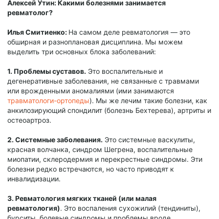
Алексей Утин: Какими болезнями занимается
ревматолог?
Илья Смитиенко:
На самом деле ревматология — это
обширная и разноплановая дисциплина. Мы можем
выделить три основных блока заболеваний:
1. Проблемы суставов.
Это воспалительные и
дегенеративные заболевания, не связанные с травмами
или врожденными аномалиями (ими занимаются
травматологи-ортопеды
). Мы же лечим такие болезни, как
анкилозирующий спондилит (болезнь Бехтерева), артриты и
остеоартроз.
2. Системные заболевания.
Это системные васкулиты,
красная волчанка, синдром Шегрена, воспалительные
миопатии, склеродермия и перекрестные синдромы. Эти
болезни редко встречаются, но часто приводят к
инвалидизации.
3. Ревматология мягких тканей (или малая
ревматология)
. Это воспаления сухожилий (тендиниты),
бурситы, болевые синдромы и проблемы вроде